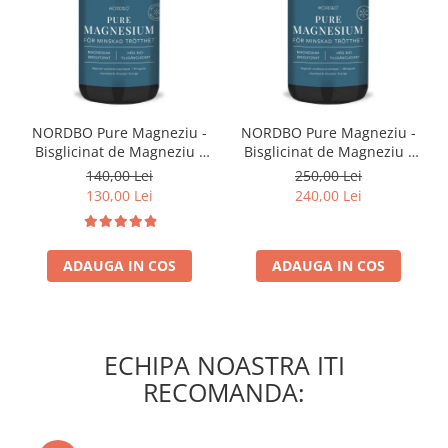
NORDBO Pure Magneziu -
NORDBO Pure Magneziu -
Bisglicinat de Magneziu -
Bisglicinat de Magneziu -
Vegan - 90 capsule
Vegan - 180 capsule
140,00 Lei
250,00 Lei
130,00 Lei
240,00 Lei
ADAUGA IN COS
ADAUGA IN COS
ECHIPA NOASTRA ITI
RECOMANDA: