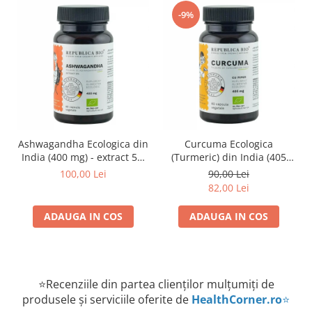
-9%
Ashwagandha Ecologica din
Curcuma Ecologica
India (400 mg) - extract 5%
(Turmeric) din India (405
Republica BIO, 60 capsule
mg) Republica BIO, 60
100,00 Lei
90,00 Lei
capsule
82,00 Lei
ADAUGA IN COS
ADAUGA IN COS
⭐Recenziile din partea clienților mulțumiți de
produsele și serviciile oferite de
HealthCorner.ro
⭐