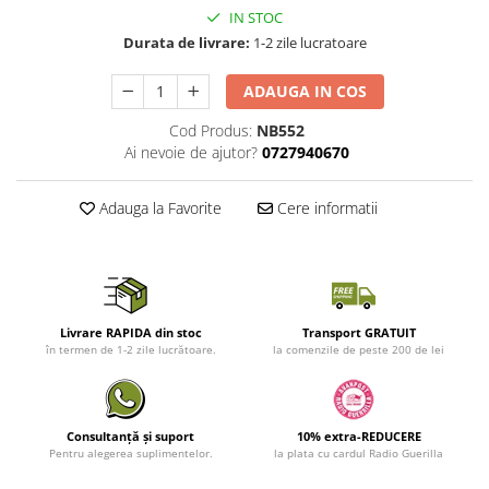
IN STOC
Durata de livrare:
1-2 zile lucratoare
ADAUGA IN COS
Cod Produs:
NB552
Ai nevoie de ajutor?
0727940670
Adauga la Favorite
Cere informatii
Livrare RAPIDA din stoc
Transport GRATUIT
în termen de 1-2 zile lucrătoare.
la comenzile de peste 200 de lei
Consultanță și suport
10% extra-REDUCERE
Pentru alegerea suplimentelor.
la plata cu cardul Radio Guerilla