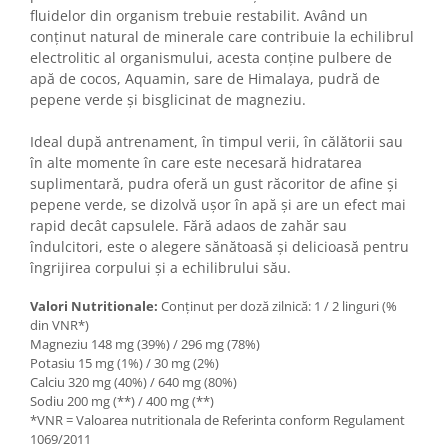
fluidelor din organism trebuie restabilit. Având un
conținut natural de minerale care contribuie la echilibrul
electrolitic al organismului, acesta conține pulbere de
apă de cocos, Aquamin, sare de Himalaya, pudră de
pepene verde și bisglicinat de magneziu.
Ideal după antrenament, în timpul verii, în călătorii sau
în alte momente în care este necesară hidratarea
suplimentară, pudra oferă un gust răcoritor de afine și
pepene verde, se dizolvă ușor în apă și are un efect mai
rapid decât capsulele. Fără adaos de zahăr sau
îndulcitori, este o alegere sănătoasă și delicioasă pentru
îngrijirea corpului și a echilibrului său.
Valori Nutritionale:
Conținut per doză zilnică: 1 / 2 linguri (%
din VNR*)
Magneziu 148 mg (39%) / 296 mg (78%)
Potasiu 15 mg (1%) / 30 mg (2%)
Calciu 320 mg (40%) / 640 mg (80%)
Sodiu 200 mg (**) / 400 mg (**)
*VNR = Valoarea nutritionala de Referinta conform Regulament
1069/2011