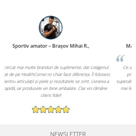
Mamă și pasionată de nutriție – Iași Ioana C.,
nul
Ce apreciez cel mai mult la HealthCorner.ro este faptul că
sesc
produsele sunt curate, fără aditivi inutili. Am cumpărat
ea a
superalimente și vitamine pentru întreaga familie și mă simt mult
ne
mai liniștită știind că le ofer ceva sigur și de calitate. Serviciul
clienți este prompt și prietenos.
NEWSLETTER