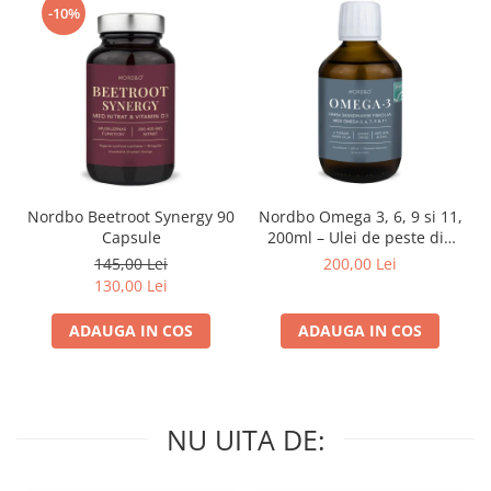
-10%
Nordbo Beetroot Synergy 90
Nordbo Omega 3, 6, 9 si 11,
Capsule
200ml – Ulei de peste din
pastrav danez (certificat
145,00 Lei
200,00 Lei
ASC)
130,00 Lei
ADAUGA IN COS
ADAUGA IN COS
NU UITA DE: