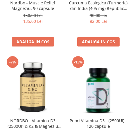
Nordbo - Muscle Relief
Curcuma Ecologica (Turmeric)
Magneziu, 90 capsule
din India (405 mg) Republica
BIO, 60 capsule
150,00 Lei
90,00 Lei
135,00 Lei
82,00 Lei
ADAUGA IN COS
ADAUGA IN COS
-7%
-13%
NORDBO - Vitamina D3
Puori Vitamina D3 - (2500UI) -
(2500UI) & K2 & Magneziu
120 capsule