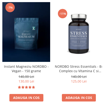
-7%
-11%
Instant Magneziu NORDBO -
NORDBO Stress Essentials - B-
Vegan - 150 grame
Complex cu Vitamina C si
Magneziu – Vegan - 60
140,00 Lei
140,00 Lei
capsule
130,00 Lei
125,00 Lei
ADAUGA IN COS
ADAUGA IN COS