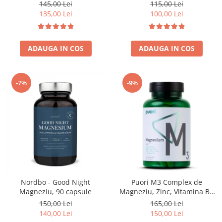
Bisglicinat - 90 capsule
145,00 Lei
115,00 Lei
135,00 Lei
100,00 Lei
ADAUGA IN COS
ADAUGA IN COS
-7%
-9%
Nordbo - Good Night
Puori M3 Complex de
Magneziu, 90 capsule
Magneziu, Zinc, Vitamina B6
si Acid Malic - 120 capsule
150,00 Lei
165,00 Lei
140,00 Lei
150,00 Lei