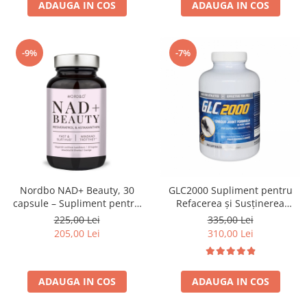
ADAUGA IN COS
ADAUGA IN COS
-9%
-7%
Nordbo NAD+ Beauty, 30
GLC2000 Supliment pentru
capsule – Supliment pentru
Refacerea și Susținerea
piele, colagen si energie
Articulațiilor
225,00 Lei
335,00 Lei
celulara
205,00 Lei
310,00 Lei
ADAUGA IN COS
ADAUGA IN COS