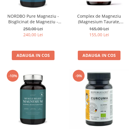
NORDBO Pure Magneziu -
Complex de Magneziu
Bisglicinat de Magneziu -
(Magnesium Taurate,
Vegan - 180 capsule
Bisglycinate, Citrate, Malate,
250,00 Lei
165,00 Lei
Oxide) - 120 capsule
240,00 Lei
155,00 Lei
ADAUGA IN COS
ADAUGA IN COS
-10%
-9%