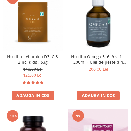
Nordbo Omega 3, 6, 9 si 11,
Nordbo - Vitamina D3, C &
200ml – Ulei de peste din
Zinc, Kids , 53g
pastrav danez (certificat ASC)
200,00 Lei
140,00 Lei
125,00 Lei
ADAUGA IN COS
ADAUGA IN COS
-10%
-9%