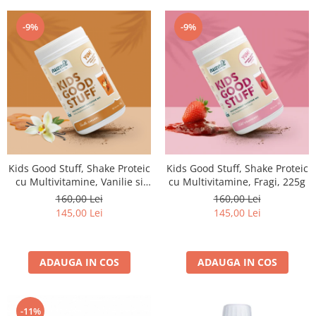
-9%
-9%
Kids Good Stuff, Shake Proteic
Kids Good Stuff, Shake Proteic
cu Multivitamine, Vanilie si
cu Multivitamine, Fragi, 225g
Caramel, 225g
160,00 Lei
160,00 Lei
145,00 Lei
145,00 Lei
ADAUGA IN COS
ADAUGA IN COS
-11%