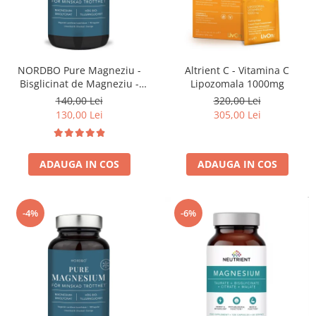
NORDBO Pure Magneziu -
Altrient C - Vitamina C
Bisglicinat de Magneziu -
Lipozomala 1000mg
Vegan - 90 capsule
140,00 Lei
320,00 Lei
130,00 Lei
305,00 Lei
ADAUGA IN COS
ADAUGA IN COS
-4%
-6%