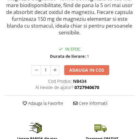
mare biodisponibilitate, fiind de pana la 5 ori mai usor
de absorbit decat oxidul de magneziu. Fiecare capsula
furnizeaza 150 mg de magneziu elementar si este
blanda cu stomacul, ideala chiar si pentru persoanele
sensibile.
IN STOC
Durata de livrare:
1
ADAUGA IN COS
Cod Produs:
NB434
Ai nevoie de ajutor?
0727940670
Adauga la Favorite
Cere informatii
Livrare RAPIDA din stoc
Transport GRATUIT