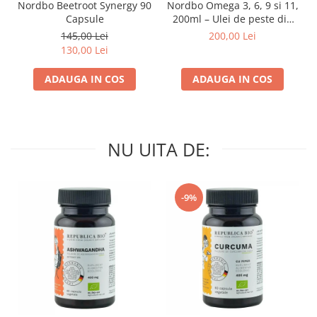
Nordbo Beetroot Synergy 90
Nordbo Omega 3, 6, 9 si 11,
Capsule
200ml – Ulei de peste din
pastrav danez (certificat
145,00 Lei
200,00 Lei
ASC)
130,00 Lei
ADAUGA IN COS
ADAUGA IN COS
NU UITA DE:
-9%