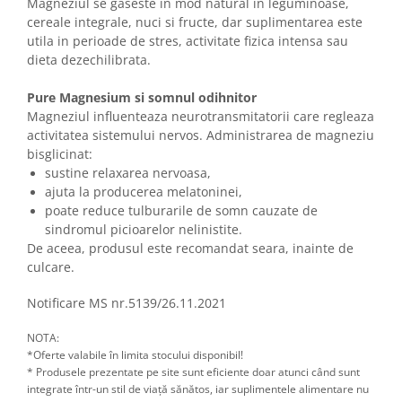
Magneziul se gaseste in mod natural in leguminoase,
cereale integrale, nuci si fructe, dar suplimentarea este
utila in perioade de stres, activitate fizica intensa sau
dieta dezechilibrata.
Pure Magnesium si somnul odihnitor
Magneziul influenteaza neurotransmitatorii care regleaza
activitatea sistemului nervos. Administrarea de magneziu
bisglicinat:
sustine relaxarea nervoasa,
ajuta la producerea melatoninei,
poate reduce tulburarile de somn cauzate de
sindromul picioarelor nelinistite.
De aceea, produsul este recomandat seara, inainte de
culcare.
Notificare MS nr.5139/26.11.2021
NOTA:
*Oferte valabile în limita stocului disponibil!
* Produsele prezentate pe site sunt eficiente doar atunci când sunt
integrate într-un stil de viață sănătos, iar suplimentele alimentare nu