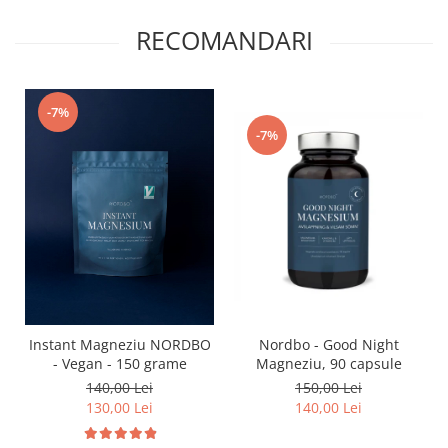
RECOMANDARI
-7%
-7%
Instant Magneziu NORDBO
Nordbo - Good Night
- Vegan - 150 grame
Magneziu, 90 capsule
140,00 Lei
150,00 Lei
130,00 Lei
140,00 Lei