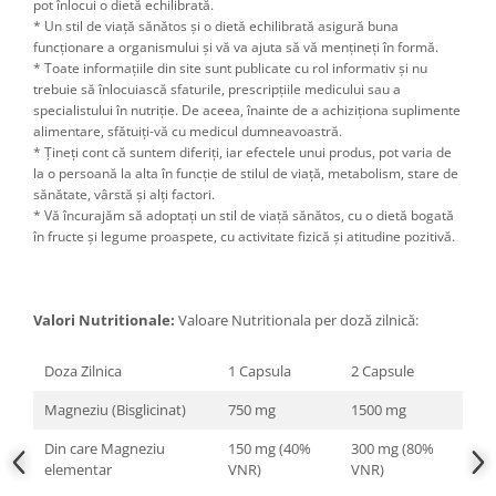
pot înlocui o dietă echilibrată.
* Un stil de viață sănătos și o dietă echilibrată asigură buna
funcționare a organismului și vă va ajuta să vă mențineți în formă.
* Toate informațiile din site sunt publicate cu rol informativ și nu
trebuie să înlocuiască sfaturile, prescripțiile medicului sau a
specialistului în nutriție. De aceea, înainte de a achiziționa suplimente
alimentare, sfătuiți-vă cu medicul dumneavoastră.
* Țineți cont că suntem diferiți, iar efectele unui produs, pot varia de
la o persoană la alta în funcție de stilul de viață, metabolism, stare de
sănătate, vârstă și alți factori.
* Vă încurajăm să adoptați un stil de viață sănătos, cu o dietă bogată
în fructe și legume proaspete, cu activitate fizică și atitudine pozitivă.
Valori Nutritionale:
Valoare Nutritionala per doză zilnică:
Doza Zilnica
1 Capsula
2 Capsule
Magneziu (Bisglicinat)
750 mg
1500 mg
Din care Magneziu
150 mg (40%
300 mg (80%
elementar
VNR)
VNR)