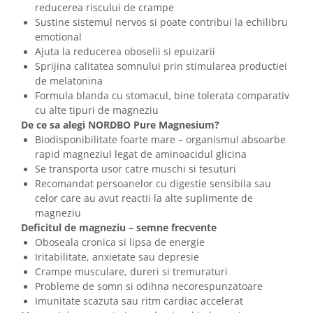
reducerea riscului de crampe
Sustine sistemul nervos si poate contribui la echilibru
emotional
Ajuta la reducerea oboselii si epuizarii
Sprijina calitatea somnului prin stimularea productiei
de melatonina
Formula blanda cu stomacul, bine tolerata comparativ
cu alte tipuri de magneziu
De ce sa alegi NORDBO Pure Magnesium?
Biodisponibilitate foarte mare – organismul absoarbe
rapid magneziul legat de aminoacidul glicina
Se transporta usor catre muschi si tesuturi
Recomandat persoanelor cu digestie sensibila sau
celor care au avut reactii la alte suplimente de
magneziu
Deficitul de magneziu – semne frecvente
Oboseala cronica si lipsa de energie
Iritabilitate, anxietate sau depresie
Crampe musculare, dureri si tremuraturi
Probleme de somn si odihna necorespunzatoare
Imunitate scazuta sau ritm cardiac accelerat