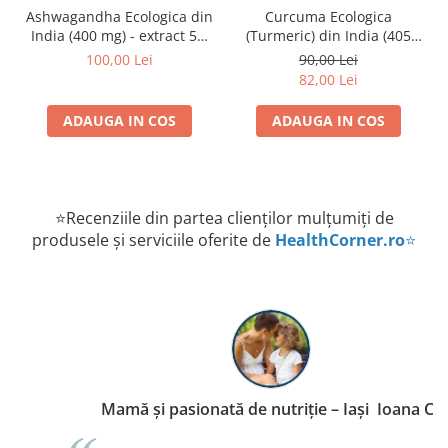
Ashwagandha Ecologica din
Curcuma Ecologica
India (400 mg) - extract 5%
(Turmeric) din India (405
Republica BIO, 60 capsule
mg) Republica BIO, 60
100,00 Lei
90,00 Lei
capsule
82,00 Lei
ADAUGA IN COS
ADAUGA IN COS
⭐Recenziile din partea clienților mulțumiți de
produsele și serviciile oferite de
HealthCorner.ro
⭐
Mamă și pasionată de nutriție – Iași Ioana C.,
P