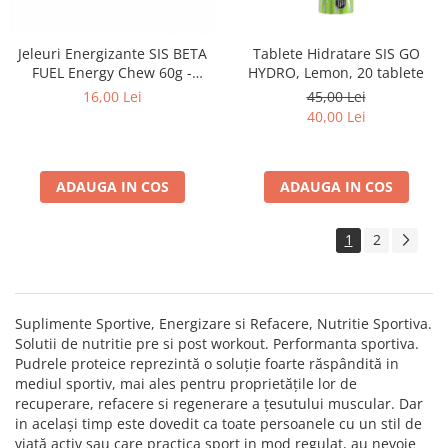
Jeleuri Energizante SIS BETA
Tablete Hidratare SIS GO
FUEL Energy Chew 60g -
HYDRO, Lemon, 20 tablete
Aroma Lamaie
16,00 Lei
45,00 Lei
40,00 Lei
ADAUGA IN COS
ADAUGA IN COS
1
2
Suplimente Sportive, Energizare si Refacere, Nutritie Sportiva.
Solutii de nutritie pre si post workout. Performanta sportiva.
Pudrele proteice reprezintă o soluție foarte răspândită in
mediul sportiv, mai ales pentru proprietățile lor de
recuperare, refacere si regenerare a țesutului muscular. Dar
in același timp este dovedit ca toate persoanele cu un stil de
viață activ sau care practica sport in mod regulat, au nevoie