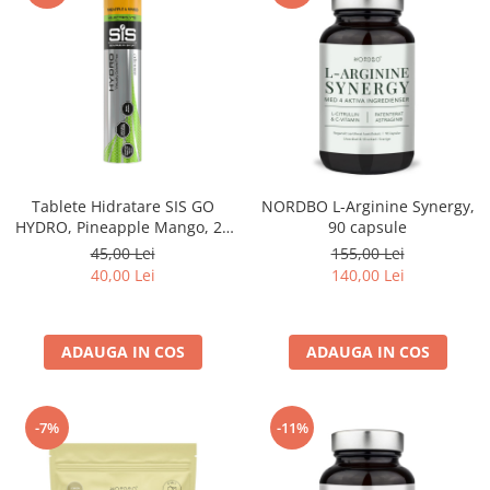
Tablete Hidratare SIS GO
NORDBO L-Arginine Synergy,
HYDRO, Pineapple Mango, 20
90 capsule
tablete
45,00 Lei
155,00 Lei
40,00 Lei
140,00 Lei
ADAUGA IN COS
ADAUGA IN COS
-7%
-11%