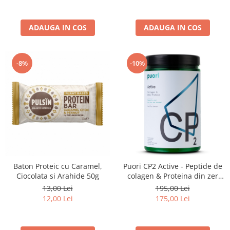
ADAUGA IN COS
ADAUGA IN COS
-8%
-10%
Baton Proteic cu Caramel,
Puori CP2 Active - Peptide de
Ciocolata si Arahide 50g
colagen & Proteina din zer
400g
13,00 Lei
195,00 Lei
12,00 Lei
175,00 Lei