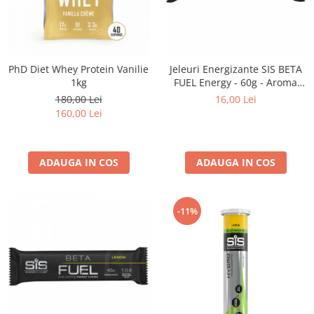
PhD Diet Whey Protein Vanilie
Jeleuri Energizante SIS BETA
1kg
FUEL Energy - 60g - Aroma
Portocale
180,00 Lei
16,00 Lei
160,00 Lei
ADAUGA IN COS
ADAUGA IN COS
-11%