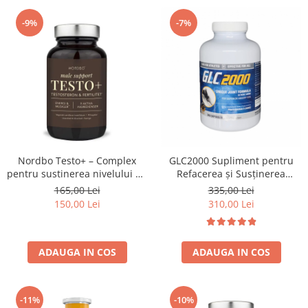
-9%
-7%
Nordbo Testo+ – Complex
GLC2000 Supliment pentru
pentru sustinerea nivelului de
Refacerea și Susținerea
testosteron, energie si
Articulațiilor
165,00 Lei
335,00 Lei
fertilitate, 90 capsule
150,00 Lei
310,00 Lei
ADAUGA IN COS
ADAUGA IN COS
-11%
-10%