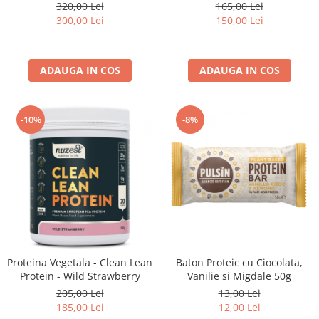
Vanilie – 900 g
si Acid Malic - 120 capsule
320,00 Lei
165,00 Lei
300,00 Lei
150,00 Lei
ADAUGA IN COS
ADAUGA IN COS
-10%
-8%
Proteina Vegetala - Clean Lean
Baton Proteic cu Ciocolata,
Protein - Wild Strawberry
Vanilie si Migdale 50g
205,00 Lei
13,00 Lei
185,00 Lei
12,00 Lei