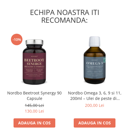
ECHIPA NOASTRA ITI
RECOMANDA:
-10%
Nordbo Beetroot Synergy 90
Nordbo Omega 3, 6, 9 si 11,
Capsule
200ml – Ulei de peste din
pastrav danez (certificat
145,00 Lei
200,00 Lei
ASC)
130,00 Lei
ADAUGA IN COS
ADAUGA IN COS