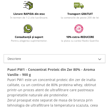
Livrare RAPIDA din stoc
Transport GRATUIT
în termen de 1-2 zile lucrătoare.
la comenzile de peste 200 de lei
Consultanță și suport
10% extra-REDUCERE
Pentru alegerea suplimentelor.
la plata cu cardul Radio Guerilla
Descriere
Puori PW1 - Concentrat Proteic din Zer 80% - Aroma
Vanilie – 900 g
Puori PW1 este un concentrat proteic din zer de inalta
calitate, cu un continut de 80% proteina whey, obtinut
printr-un proces atent de ultrafiltrare care pastreaza
proprietatile naturale ale proteinelor.
Zerul proaspat este separat de masa de branza prin
tehnologia de ultrafiltrare la temperatura scazuta, ceea