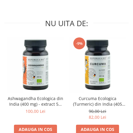
NU UITA DE:
-9%
Ashwagandha Ecologica din
Curcuma Ecologica
India (400 mg) - extract 5%
(Turmeric) din India (405
Republica BIO, 60 capsule
mg) Republica BIO, 60
100,00 Lei
90,00 Lei
capsule
82,00 Lei
ADAUGA IN COS
ADAUGA IN COS