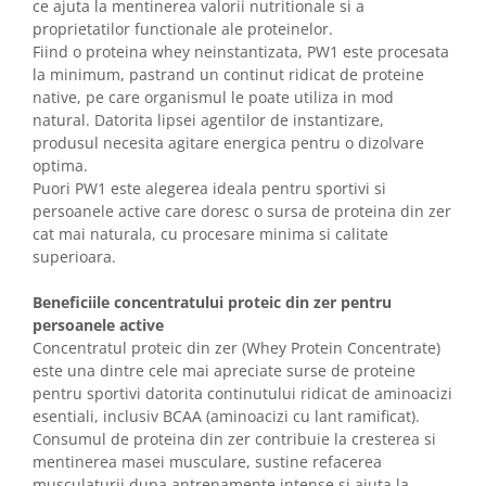
ce ajuta la mentinerea valorii nutritionale si a
proprietatilor functionale ale proteinelor.
Fiind o proteina whey neinstantizata, PW1 este procesata
la minimum, pastrand un continut ridicat de proteine
native, pe care organismul le poate utiliza in mod
natural. Datorita lipsei agentilor de instantizare,
produsul necesita agitare energica pentru o dizolvare
optima.
Puori PW1 este alegerea ideala pentru sportivi si
persoanele active care doresc o sursa de proteina din zer
cat mai naturala, cu procesare minima si calitate
superioara.
Beneficiile concentratului proteic din zer pentru
persoanele active
Concentratul proteic din zer (Whey Protein Concentrate)
este una dintre cele mai apreciate surse de proteine
pentru sportivi datorita continutului ridicat de aminoacizi
esentiali, inclusiv BCAA (aminoacizi cu lant ramificat).
Consumul de proteina din zer contribuie la cresterea si
mentinerea masei musculare, sustine refacerea
musculaturii dupa antrenamente intense si ajuta la