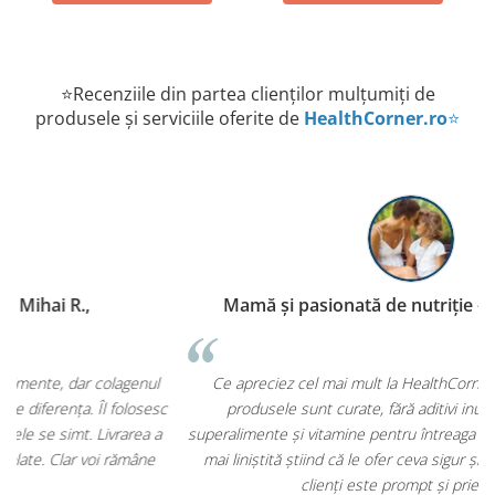
⭐Recenziile din partea clienților mulțumiți de
produsele și serviciile oferite de
HealthCorner.ro
⭐
Mamă și pasionată de nutriție – Iași Ioana C.,
P
Ce apreciez cel mai mult la HealthCorner.ro este faptul că
c
produsele sunt curate, fără aditivi inutili. Am cumpărat
superalimente și vitamine pentru întreaga familie și mă simt mult
mai liniștită știind că le ofer ceva sigur și de calitate. Serviciul
clienți este prompt și prietenos.