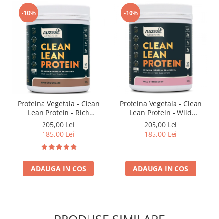
-10%
-10%
Proteina Vegetala - Clean
Proteina Vegetala - Clean
Lean Protein - Rich
Lean Protein - Wild
Chocolate
Strawberry
205,00 Lei
205,00 Lei
185,00 Lei
185,00 Lei
ADAUGA IN COS
ADAUGA IN COS