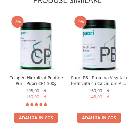
PRODUSE SIMILARE
-8%
-9%
Colagen Hidrolizat Peptide
Puori PB - Proteina Vegetala
Pur - Puori CP1 300g
fortificata cu Calciu din Alge
- 317 g
195,00 Lei
160,00 Lei
180,00 Lei
145,00 Lei
ADAUGA IN COS
ADAUGA IN COS