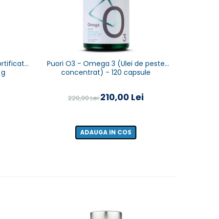
-7%
rtificata
Puori O3 - Omega 3 (Ulei de peste
GLC2000 S
 g
concentrat) - 120 capsule
și 
210,00 Lei
220,00 Lei
33
ADAUGA IN COS