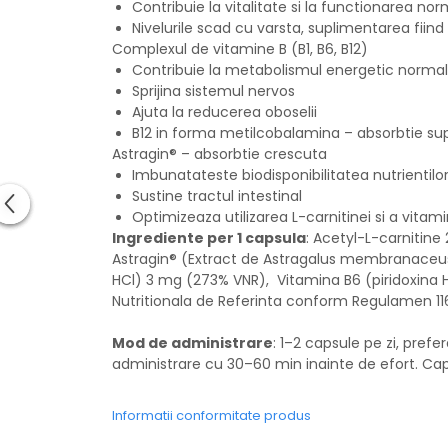
Contribuie la vitalitate si la functionarea no
Nivelurile scad cu varsta, suplimentarea fiin
Complexul de vitamine B (B1, B6, B12)
Contribuie la metabolismul energetic normal
Sprijina sistemul nervos
Ajuta la reducerea oboselii
B12 in forma metilcobalamina – absorbtie su
Astragin® – absorbtie crescuta
Imbunatateste biodisponibilitatea nutrientilo
Sustine tractul intestinal
Optimizeaza utilizarea L-carnitinei si a vitami
Ingrediente per 1 capsula
: Acetyl-L-carnitine
Astragin® (Extract de Astragalus membranaceus
HCl) 3 mg (273% VNR), Vitamina B6 (piridoxina H
Nutritionala de Referinta conform Regulamen 116
Mod de administrare
: 1–2 capsule pe zi, pre
administrare cu 30–60 min inainte de efort. Caps
Informatii conformitate produs