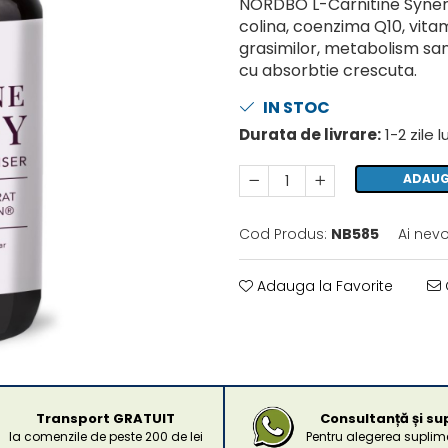
NORDBO L-Carnitine Syner
colina, coenzima Q10, vita
grasimilor, metabolism san
cu absorbtie crescuta.
IN STOC
Durata de livrare:
1-2 zile 
ADAUG
Cod Produs:
NB585
Ai nevo
Adauga la Favorite
Transport GRATUIT
Consultanță și su
la comenzile de peste 200 de lei
Pentru alegerea suplime