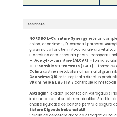
Descriere
NORDBO L-Carnitine Synergy
este un complex
colina, coenzima Q10, extractul patentat Astragi
grasimilor, a functiei mitocondriale si a vitalitatii 
L-carnitina este esentiala pentru transportul aci
Acetyl-L-carnitine (ALCAR)
– forma solubil
L-carnitine-L-tartrate (LCLT)
– forma cu ab
Colina
sustine metabolismul normal al grasimilo
Coenzima Q10
este implicata direct in productia
Vitaminele B1, B6 si B12
contribuie la metabolis
Astragin®
, extract patentat din Astragalus si 
imbunatatirea absorbtiei nutrientilor. Studiile c
analize riguroase de calitate pentru a asigura atat
Sistem Digestiv Imbunatatit
Studiile de cercetare arata ca Astragin® ajuta l