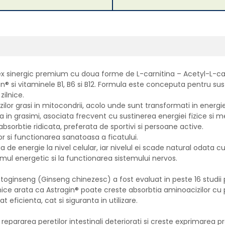
 sinergic premium cu doua forme de L-carnitina – Acetyl-L-carn
n® si vitaminele B1, B6 si B12. Formula este conceputa pentru sus
zilnice.
zilor grasi in mitocondrii, acolo unde sunt transformati in energie
a in grasimi, asociata frecvent cu sustinerea energiei fizice si m
sorbtie ridicata, preferata de sportivi si persoane active.
r si functionarea sanatoasa a ficatului.
 de energie la nivel celular, iar nivelul ei scade natural odata cu
mul energetic si la functionarea sistemului nervos.
Notoginseng (Ginseng chinezesc) a fost evaluat in peste 16 studi
linice arata ca Astragin® poate creste absorbtia aminoacizilor cu p
 eficienta, cat si siguranta in utilizare.
a repararea peretilor intestinali deteriorati si creste exprimare