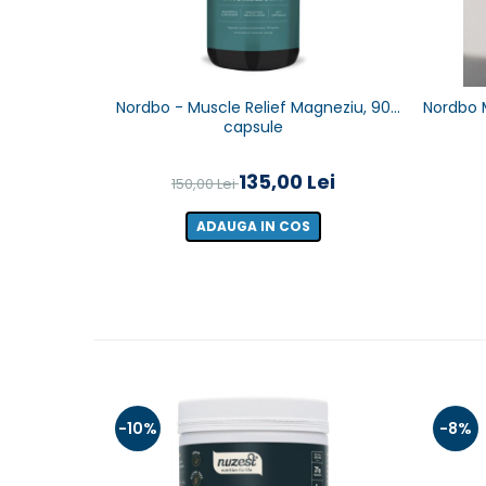
Nordbo - Muscle Relief Magneziu, 90
Nordbo M
capsule
135,00 Lei
150,00 Lei
ADAUGA IN COS
-10%
-8%