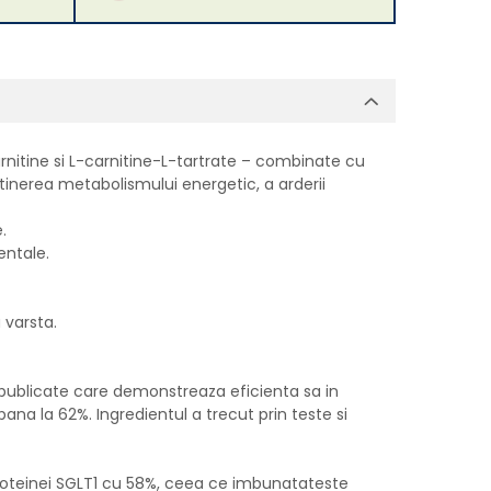
itine si L-carnitine-L-tartrate – combinate cu
tinerea metabolismului energetic, a arderii
.
entale.
 varsta.
i publicate care demonstreaza eficienta sa in
ana la 62%. Ingredientul a trecut prin teste si
a proteinei SGLT1 cu 58%, ceea ce imbunatateste