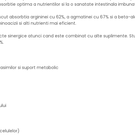
bsorbtie optima a nutrientilor si la o sanatate intestinala imbunat
cut absorbtia argininei cu 62%, a agmatinei cu 67% si a beta-ala
acizii si alti nutrienti mai eficient.
cte sinergice atunci cand este combinat cu alte suplimente. Stu
%.
asimilor si suport metabolic
lui
celulelor)