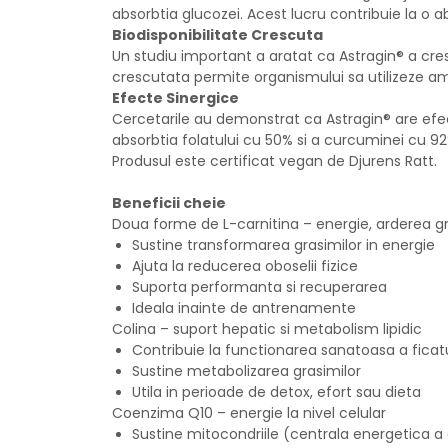
absorbtia glucozei. Acest lucru contribuie la o a
Biodisponibilitate Crescuta
Un studiu important a aratat ca Astragin® a cres
crescutata permite organismului sa utilizeze amino
Efecte Sinergice
Cercetarile au demonstrat ca Astragin® are efe
absorbtia folatului cu 50% si a curcuminei cu 92
Produsul este certificat vegan de Djurens Ratt.
Beneficii cheie
Doua forme de L-carnitina – energie, arderea gr
Sustine transformarea grasimilor in energie
Ajuta la reducerea oboselii fizice
Suporta performanta si recuperarea
Ideala inainte de antrenamente
Colina – suport hepatic si metabolism lipidic
Contribuie la functionarea sanatoasa a ficatu
Sustine metabolizarea grasimilor
Utila in perioade de detox, efort sau dieta
Coenzima Q10 – energie la nivel celular
Sustine mitocondriile (centrala energetica a 