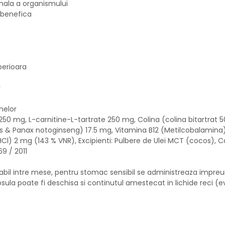
rmala a organismului
d benefica
perioara
r
nelor
 250 mg, L-carnitine-L-tartrate 250 mg, Colina (colina bitartra
 & Panax notoginseng) 17.5 mg, Vitamina B12 (Metilcobalamina
Cl) 2 mg (143 % VNR), Excipienti: Pulbere de Ulei MCT (cocos),
9 / 2011
ferabil intre mese, pentru stomac sensibil se administreaza impr
ula poate fi deschisa si continutul amestecat in lichide reci (e