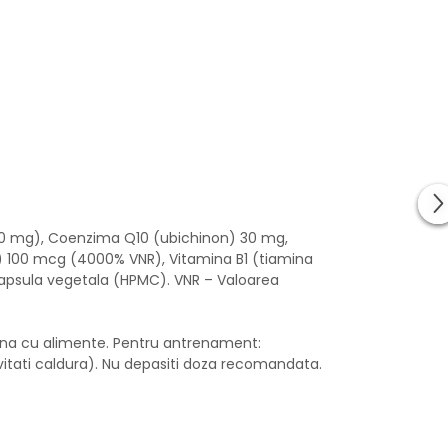
t 50 mg), Coenzima Q10 (ubichinon) 30 mg,
) 100 mcg (4000% VNR), Vitamina B1 (tiamina
 Capsula vegetala (HPMC). VNR – Valoarea
euna cu alimente. Pentru antrenament:
vitati caldura). Nu depasiti doza recomandata.