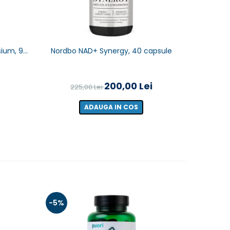
-11%
ium, 90
Nordbo NAD+ Synergy, 40 capsule
Nordbo 
S
200,00 Lei
225,00 Lei
22
ADAUGA IN COS
-5%