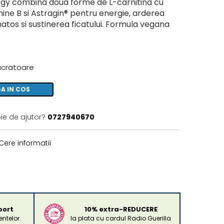
gy combina doua forme de L-carnitina cu
mine B si Astragin® pentru energie, arderea
atos si sustinerea ficatului. Formula vegana
lucratoare
A IN COS
ie de ajutor?
0727940670
Cere informatii
port
10% extra-REDUCERE
ntelor.
la plata cu cardul Radio Guerilla