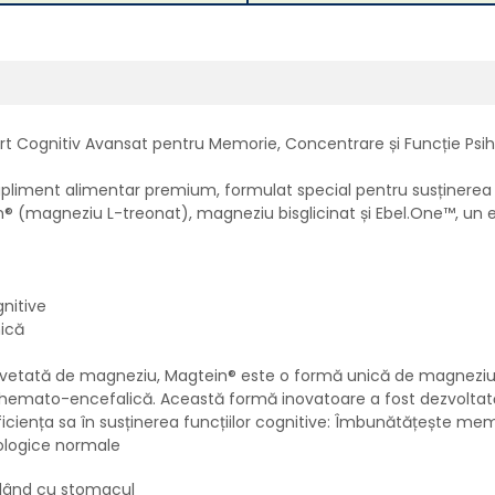
t Cognitiv Avansat pentru Memorie, Concentrare și Funcție Psi
ent alimentar premium, formulat special pentru susținerea mem
 (magneziu L-treonat), magneziu bisglicinat și Ebel.One™, un 
gnitive
hică
etată de magneziu, Magtein® este o formă unică de magneziu,
 hemato-encefalică. Această formă inovatoare a fost dezvoltată 
iența sa în susținerea funcțiilor cognitive:
Îmbunătățește memor
hologice normale
blând cu stomacul