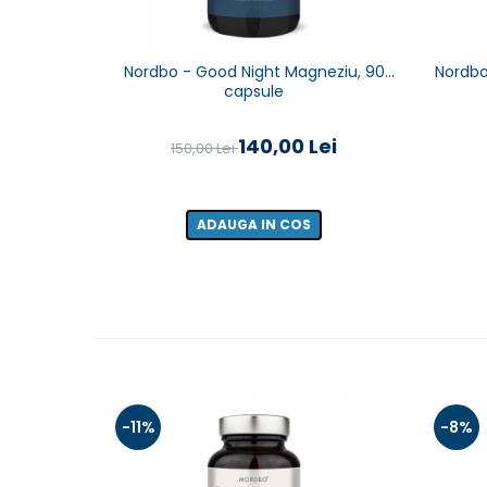
Nordbo - Good Night Magneziu, 90
Nordbo
capsule
140,00 Lei
150,00 Lei
ADAUGA IN COS
-11%
-8%