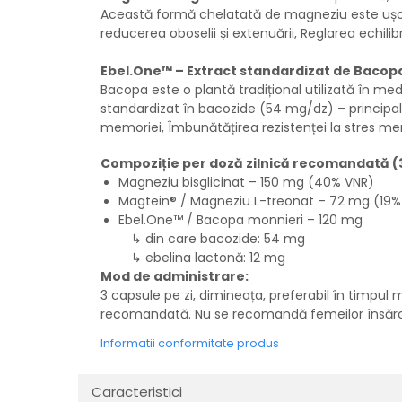
Această formă chelatată de magneziu este ușor a
reducerea oboselii și extenuării,
Reglarea echilib
Ebel.One™ – Extract standardizat de Bacop
Bacopa este o plantă tradițional utilizată în me
standardizat în bacozide (54 mg/dz) – principalii
memoriei,
Îmbunătățirea rezistenței la stres me
Compoziție per doză zilnică recomandată (3
Magneziu bisglicinat – 150 mg (40% VNR)
Magtein® / Magneziu L-treonat – 72 mg (19%
Ebel.One™ / Bacopa monnieri – 120 mg
↳ din care bacozide: 54 mg
↳ ebelina lactonă: 12 mg
Mod de administrare:
3 capsule pe zi, dimineața, preferabil în timpul
recomandată. Nu se recomandă femeilor însărci
Informatii conformitate produs
Caracteristici