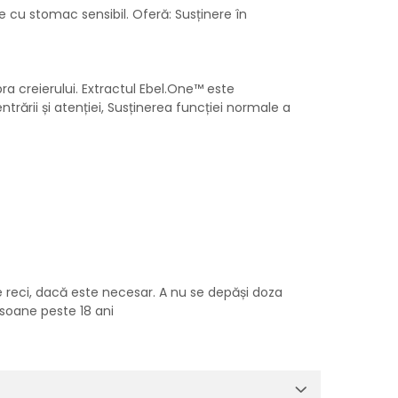
le cu stomac sensibil. Oferă:
Susținere în
a creierului. Extractul Ebel.One™ este
rării și atenției,
Susținerea funcției normale a
de reci, dacă este necesar. A nu se depăși doza
soane peste 18 ani