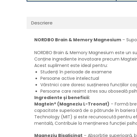
Descriere
NORDBO Brain & Memory Magnesium
– Supor
NORDBO Brain & Memory Magnesium este un suplim
Conține ingrediente inovatoare precum Magtein®
Acest supliment este ideal pentru:
Studenți în perioade de examene
Persoane active intelectual
Vârstnici care doresc susținerea funcțiilor co
Persoane care resimt stres sau oboseală psi
Ingrediente și beneficii:
Magtein® (Magneziu L-Treonat)
– Formă brev
capacitate superioară de a pătrunde în bariera
Technology (MIT) și este recunoscută pentru efic
mentală,
Contribuie la menținerea funcției psi
Magneziu Bisglicinat
– Absorbtie superioară, 