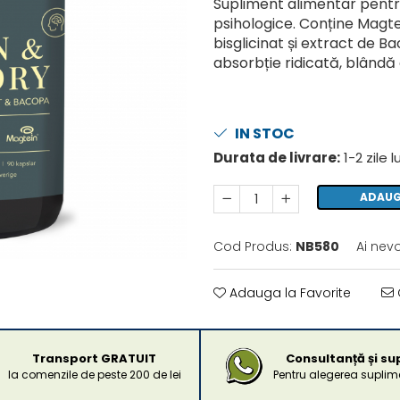
Supliment alimentar pentru
psihologice. Conține Magt
bisglicinat și extract de 
absorbție ridicată, blândă
IN STOC
Durata de livrare:
1-2 zile 
ADAUG
Cod Produs:
NB580
Ai nev
Adauga la Favorite
Transport GRATUIT
Consultanță și su
la comenzile de peste 200 de lei
Pentru alegerea suplime