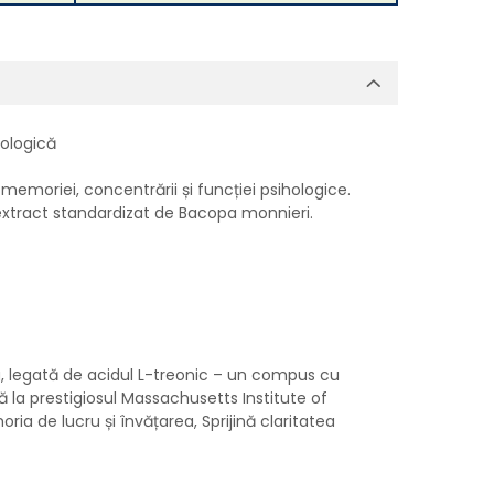
hologică
oriei, concentrării și funcției psihologice.
extract standardizat de Bacopa monnieri.
 legată de acidul L-treonic – un compus cu
la prestigiosul Massachusetts Institute of
ia de lucru și învățarea,
Sprijină claritatea