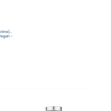
otina)
Vegan -