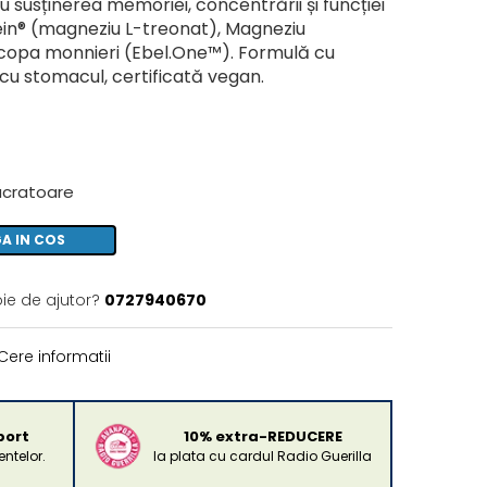
 susținerea memoriei, concentrării și funcției
ein® (magneziu L-treonat), Magneziu
Bacopa monnieri (Ebel.One™). Formulă cu
 cu stomacul, certificată vegan.
lucratoare
A IN COS
oie de ajutor?
0727940670
Cere informatii
port
10% extra-REDUCERE
ntelor.
la plata cu cardul Radio Guerilla