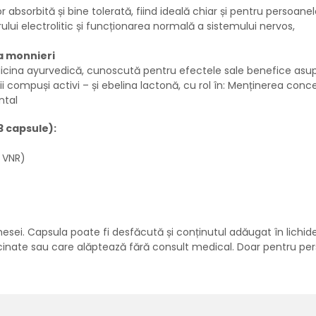
bsorbită și bine tolerată, fiind ideală chiar și pentru persoane
rului electrolitic și funcționarea normală a sistemului nervos,
a monnieri
dicina ayurvedică, cunoscută pentru efectele sale benefice asupr
 compuși activi – și ebelina lactonă, cu rol în:
Menținerea concent
ntal
 capsule):
 VNR)
 mesei. Capsula poate fi desfăcută și conținutul adăugat în lichi
nate sau care alăptează fără consult medical. Doar pentru per