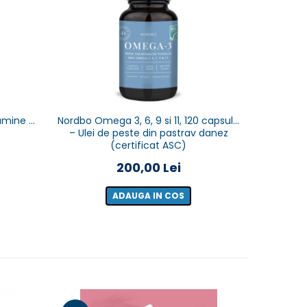
-4%
tamine &
Nordbo Omega 3, 6, 9 si 11, 120 capsule
NORDBO - 
– Ulei de peste din pastrav danez
Magnezi
(certificat ASC)
200,00 Lei
25
ADAUGA IN COS