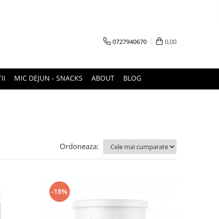
0727940670
0,00
II
MIC DEJUN - SNACKS
ABOUT
BLOG
Ordoneaza:
-18%