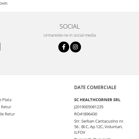
ovin
SOCIAL
Urmareste-ne in social media
DATE COMERCIALE
 Plata
SC HEALTHCORNER SRL
e Retur
J2019005081235
de Retur
RO41896430
Str. Serban Cantacuzino nr.
56 , Bl.C, Ap.12C, Voluntari,
ILFOV