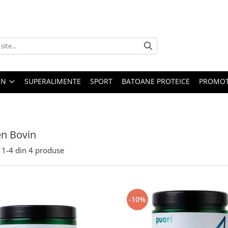
EN
SUPERALIMENTE
SPORT
BATOANE PROTEICE
PROMOT
n Bovin
1-
4
din
4
produse
-10%