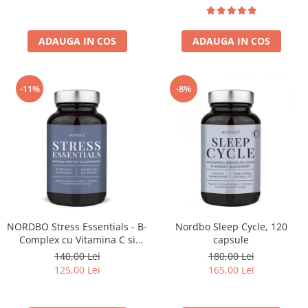
ADAUGA IN COS
ADAUGA IN COS
-11%
-8%
NORDBO Stress Essentials - B-
Nordbo Sleep Cycle, 120
Complex cu Vitamina C si
capsule
Magneziu – Vegan - 60
140,00 Lei
180,00 Lei
capsule
125,00 Lei
165,00 Lei