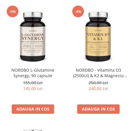
-6%
-4%
NORDBO L-Glutamine
NORDBO - Vitamina D3
Synergy, 90 capsule
(2500UI) & K2 & Magneziu
Bisglicinat, 180 capsule
155,00 Lei
250,00 Lei
145,00 Lei
240,00 Lei
ADAUGA IN COS
ADAUGA IN COS