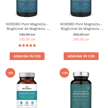
NORDBO Pure Magneziu -
NORDBO Pure Magneziu -
Bisglicinat de Magneziu -
Bisglicinat de Magneziu -
Vegan - 90 capsule
Vegan - 180 capsule
140,00 Lei
250,00 Lei
130,00 Lei
240,00 Lei
ADAUGA IN COS
ADAUGA IN COS
-6%
-10%