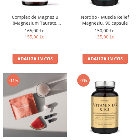
Complex de Magneziu
Nordbo - Muscle Relief
(Magnesium Taurate,
Magneziu, 90 capsule
Bisglycinate, Citrate, Malate,
165,00 Lei
150,00 Lei
Oxide) - 120 capsule
155,00 Lei
135,00 Lei
ADAUGA IN COS
ADAUGA IN COS
-11%
-7%