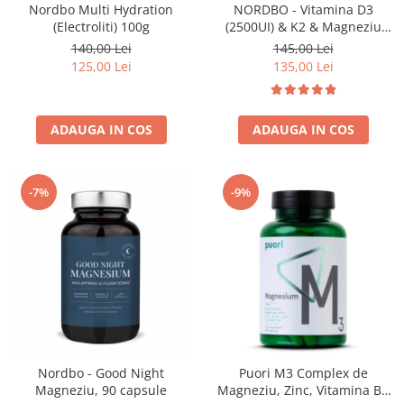
Nordbo Multi Hydration
NORDBO - Vitamina D3
(Electroliti) 100g
(2500UI) & K2 & Magneziu
Bisglicinat - 90 capsule
140,00 Lei
145,00 Lei
125,00 Lei
135,00 Lei
ADAUGA IN COS
ADAUGA IN COS
-7%
-9%
Nordbo - Good Night
Puori M3 Complex de
Magneziu, 90 capsule
Magneziu, Zinc, Vitamina B6