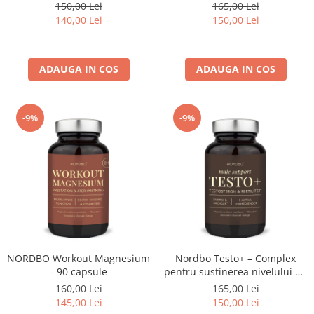
si Acid Malic - 120 capsule
150,00 Lei
165,00 Lei
140,00 Lei
150,00 Lei
ADAUGA IN COS
ADAUGA IN COS
-9%
-9%
NORDBO Workout Magnesium
Nordbo Testo+ – Complex
- 90 capsule
pentru sustinerea nivelului de
testosteron, energie si
160,00 Lei
165,00 Lei
fertilitate, 90 capsule
145,00 Lei
150,00 Lei