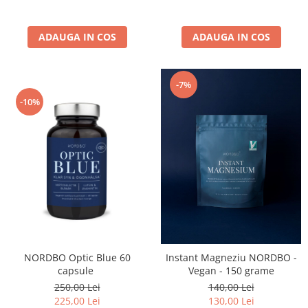
ADAUGA IN COS
ADAUGA IN COS
-7%
-10%
NORDBO Optic Blue 60
Instant Magneziu NORDBO -
capsule
Vegan - 150 grame
250,00 Lei
140,00 Lei
225,00 Lei
130,00 Lei