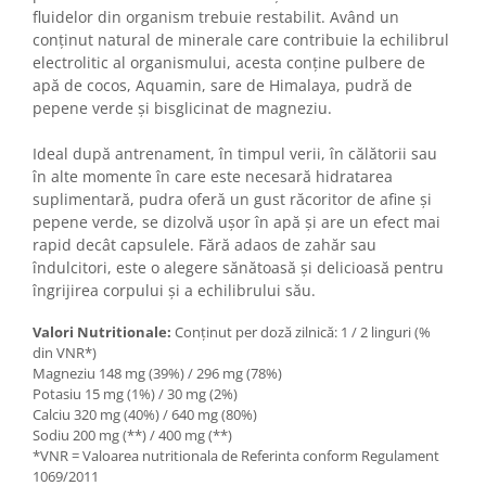
fluidelor din organism trebuie restabilit. Având un
conținut natural de minerale care contribuie la echilibrul
electrolitic al organismului, acesta conține pulbere de
apă de cocos, Aquamin, sare de Himalaya, pudră de
pepene verde și bisglicinat de magneziu.
Ideal după antrenament, în timpul verii, în călătorii sau
în alte momente în care este necesară hidratarea
suplimentară, pudra oferă un gust răcoritor de afine și
pepene verde, se dizolvă ușor în apă și are un efect mai
rapid decât capsulele. Fără adaos de zahăr sau
îndulcitori, este o alegere sănătoasă și delicioasă pentru
îngrijirea corpului și a echilibrului său.
Valori Nutritionale:
Conținut per doză zilnică: 1 / 2 linguri (%
din VNR*)
Magneziu 148 mg (39%) / 296 mg (78%)
Potasiu 15 mg (1%) / 30 mg (2%)
Calciu 320 mg (40%) / 640 mg (80%)
Sodiu 200 mg (**) / 400 mg (**)
*VNR = Valoarea nutritionala de Referinta conform Regulament
1069/2011