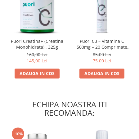
Puori Creatina+ (Creatina
Puori C3 – Vitamina C
Monohidrata) , 325g
500mg – 20 Comprimate
Efervescente
160,00 Lei
85,00 Lei
145,00 Lei
75,00 Lei
ADAUGA IN COS
ADAUGA IN COS
ECHIPA NOASTRA ITI
RECOMANDA:
-10%