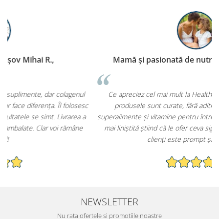
Mamă și pasionată de nutriție – Iași Ioana C.,
Ce apreciez cel mai mult la HealthCorner.ro este faptul că
c
produsele sunt curate, fără aditivi inutili. Am cumpărat
superalimente și vitamine pentru întreaga familie și mă simt mult
mai liniștită știind că le ofer ceva sigur și de calitate. Serviciul
clienți este prompt și prietenos.
NEWSLETTER
Nu rata ofertele si promotiile noastre