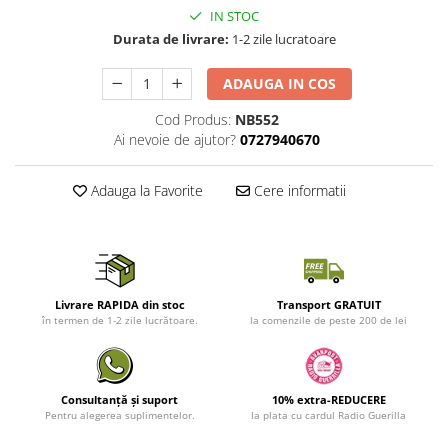
IN STOC
Durata de livrare:
1-2 zile lucratoare
ADAUGA IN COS
Cod Produs:
NB552
Ai nevoie de ajutor?
0727940670
Adauga la Favorite
Cere informatii
Livrare RAPIDA din stoc
Transport GRATUIT
în termen de 1-2 zile lucrătoare.
la comenzile de peste 200 de lei
Consultanță și suport
10% extra-REDUCERE
Pentru alegerea suplimentelor.
la plata cu cardul Radio Guerilla