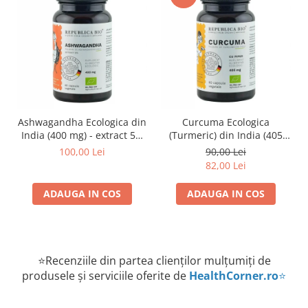
Ashwagandha Ecologica din
Curcuma Ecologica
India (400 mg) - extract 5%
(Turmeric) din India (405
Republica BIO, 60 capsule
mg) Republica BIO, 60
100,00 Lei
90,00 Lei
capsule
82,00 Lei
ADAUGA IN COS
ADAUGA IN COS
⭐Recenziile din partea clienților mulțumiți de
produsele și serviciile oferite de
HealthCorner.ro
⭐