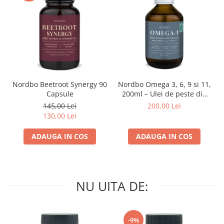
Nordbo Beetroot Synergy 90
Nordbo Omega 3, 6, 9 si 11,
Capsule
200ml – Ulei de peste din
pastrav danez (certificat
145,00 Lei
200,00 Lei
ASC)
130,00 Lei
ADAUGA IN COS
ADAUGA IN COS
NU UITA DE:
-9%