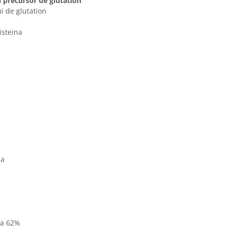
i precursor de glutation
ui de glutation
isteina
la
la 62%