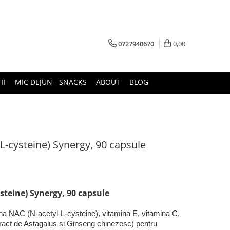
0727940670
0,00
II
MIC DEJUN - SNACKS
ABOUT
BLOG
-cysteine) Synergy, 90 capsule
steine) Synergy, 90 capsule
AC (N-acetyl-L-cysteine), vitamina E, vitamina C,
xtract de Astagalus si Ginseng chinezesc) pentru