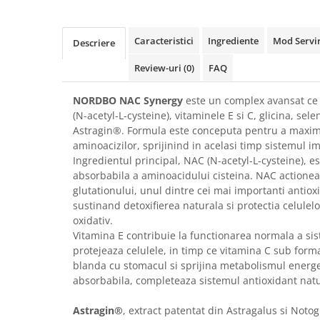
Caracteristici
Ingrediente
Mod Servir
Descriere
Review-uri
(0)
FAQ
NORDBO NAC Synergy
este un complex avansat ce
(N-acetyl-L-cysteine), vitaminele E si C, glicina, sele
Astragin®. Formula este conceputa pentru a maximi
aminoacizilor, sprijinind in acelasi timp sistemul im
Ingredientul principal, NAC (N-acetyl-L-cysteine), es
absorbabila a aminoacidului cisteina. NAC actionea
glutationului, unul dintre cei mai importanti antiox
sustinand detoxifierea naturala si protectia celulelo
oxidativ.
Vitamina E contribuie la functionarea normala a sis
protejeaza celulele, in timp ce vitamina C sub form
blanda cu stomacul si sprijina metabolismul energet
absorbabila, completeaza sistemul antioxidant natu
Astragin®
, extract patentat din Astragalus si Noto