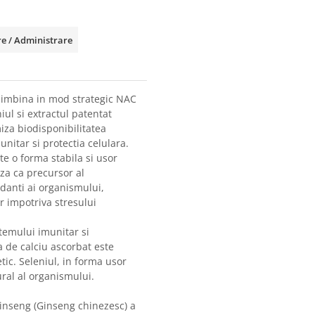
e / Administrare
 imbina in mod strategic NAC
niul si extractul patentat
za biodisponibilitatea
unitar si protectia celulara.
te o forma stabila si usor
za ca precursor al
idanti ai organismului,
r impotriva stresului
temului imunitar si
a de calciu ascorbat este
ic. Seleniul, in forma usor
ral al organismului.
ginseng (Ginseng chinezesc) a