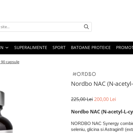
EN
SUPERALIMENTE
SPORT
BATOANE PROTEICE
PROMOT
 90 capsule
Nordbo NAC (N-acetyl-L
225,00 Lei
200,00 Lei
Nordbo NAC (N-acetyl-L-cy
NORDBO NAC Synergy combina N
seleniu, glicina si Astragin® (e