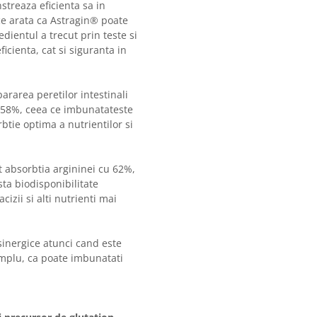
streaza eficienta sa in
ice arata ca Astragin® poate
dientul a trecut prin teste si
icienta, cat si siguranta in
ararea peretilor intestinali
u 58%, ceea ce imbunatateste
btie optima a nutrientilor si
t absorbtia argininei cu 62%,
ta biodisponibilitate
izii si alti nutrienti mai
sinergice atunci cand este
emplu, ca poate imbunatati