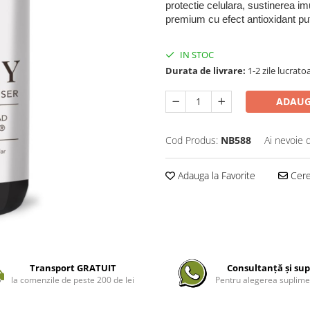
protectie celulara, sustinerea im
premium cu efect antioxidant pute
IN STOC
Durata de livrare:
1-2 zile lucrato
ADAUG
Cod Produs:
NB588
Ai nevoie 
Adauga la Favorite
Cere 
Transport GRATUIT
Consultanță și sup
la comenzile de peste 200 de lei
Pentru alegerea suplime