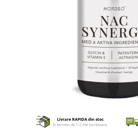
Livrare RAPIDA din stoc
în termen de 1-2 zile lucrătoare.