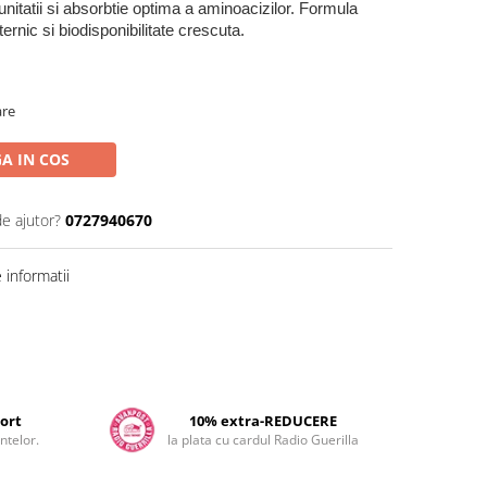
unitatii si absorbtie optima a aminoacizilor. Formula
rnic si biodisponibilitate crescuta.
are
A IN COS
de ajutor?
0727940670
informatii
ort
10% extra-REDUCERE
ntelor.
la plata cu cardul Radio Guerilla