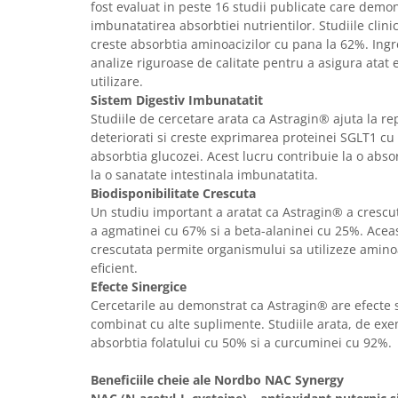
fost evaluat in peste 16 studii publicate care demon
imbunatatirea absorbtiei nutrientilor. Studiile clin
creste absorbtia aminoacizilor cu pana la 62%. Ingre
analize riguroase de calitate pentru a asigura atat ef
utilizare.
Sistem Digestiv Imbunatatit
Studiile de cercetare arata ca Astragin® ajuta la rep
deteriorati si creste exprimarea proteinei SGLT1 c
absorbtia glucozei. Acest lucru contribuie la o absor
la o sanatate intestinala imbunatatita.
Biodisponibilitate Crescuta
Un studiu important a aratat ca Astragin® a crescu
a agmatinei cu 67% si a beta-alaninei cu 25%. Aceas
crescutata permite organismului sa utilizeze aminoac
eficient.
Efecte Sinergice
Cercetarile au demonstrat ca Astragin® are efecte 
combinat cu alte suplimente. Studiile arata, de ex
absorbtia folatului cu 50% si a curcuminei cu 92%.
Beneficiile cheie ale Nordbo NAC Synergy