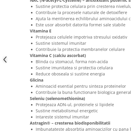
NAC (N-acetyl-L-cysteine) – antioxidant puternic s
Sustine protectia celulara prin cresterea nivelul
Contribuie la procesele naturale de detoxifiere
Ajuta la mentinerea echilibrului aminoacidului c
Este usor absorbit datorita formei sale stabile
Vitamina E
Protejeaza celulele impotriva stresului oxidativ
Sustine sistemul imunitar
Contribuie la protectia membranelor celulare
Vitamina C (calciu ascorbat)
Blinda cu stomacul, forma non-acida
Sustine imunitatea si protectia celulara
Reduce oboseala si sustine energia
Glicina
Aminoacid esential pentru sinteza proteinelor
Contribuie la buna functionare biologica genera
Seleniu (selenomethionina)
Protejeaza ADN-ul, proteinele si lipidele
Sustine metabolismul energetic
Intareste sistemul imunitar
Astragin® – cresterea biodisponibilitatii
Imbunatateste absorbtia aminoacizilor cu pana 