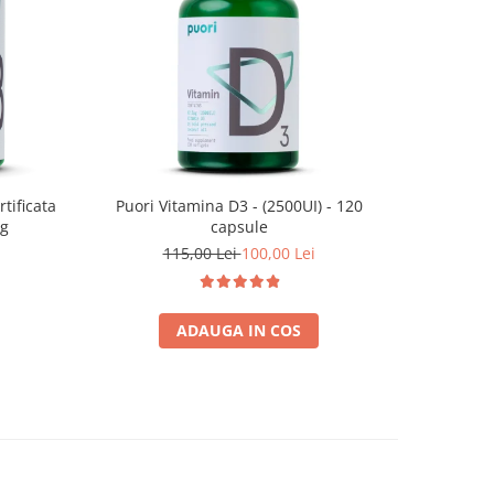
-9%
tificata
Puori Vitamina D3 - (2500UI) - 120
Puori Crea
 g
capsule
115,00 Lei
100,00 Lei
1
ADAUGA IN COS