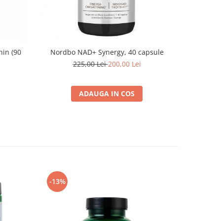
in (90
Nordbo NAD+ Synergy, 40 capsule
Nordbo - 
225,00 Lei
200,00 Lei
2
ADAUGA IN COS
-13%