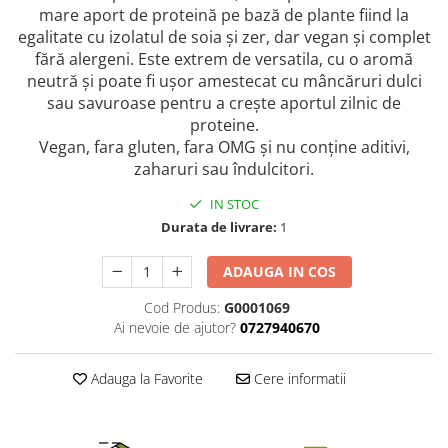
mare aport de proteină pe bază de plante fiind la
egalitate cu izolatul de soia și zer, dar vegan și complet
fără alergeni. Este extrem de versatila, cu o aromă
neutră și poate fi ușor amestecat cu mâncăruri dulci
sau savuroase pentru a crește aportul zilnic de
proteine.
Vegan, fara gluten, fara OMG și nu conține aditivi,
zaharuri sau îndulcitori.
IN STOC
Durata de livrare:
1
ADAUGA IN COS
Cod Produs:
G0001069
Ai nevoie de ajutor?
0727940670
Adauga la Favorite
Cere informatii