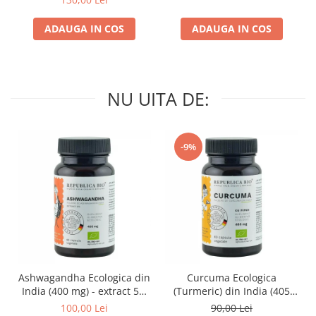
ADAUGA IN COS
ADAUGA IN COS
NU UITA DE:
-9%
Ashwagandha Ecologica din
Curcuma Ecologica
India (400 mg) - extract 5%
(Turmeric) din India (405
Republica BIO, 60 capsule
mg) Republica BIO, 60
100,00 Lei
90,00 Lei