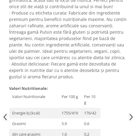
gimnastică, acasă sau la locul de muncă. Perfect pentru
orice stil de viață și contribuind la unul si mai bun!
· Produse cu eticheta curata: Fabricate din ingrediente
premium pentru beneficii nutriționale maxime. Nu conțin
zaharuri rafinate, arome artificiale sau conservanți.
Întreaga gamă Pulsin este fără gluten și potrivită pentru
vegetarieni, majoritatea produselor fiind pe bază de
plante. Nu contin ingrediente artificiale, conservanți sau
ulei de palmier. Ideal pentru vegetarieni, vegani, copii,
sportivi sau cei care urmăresc cu atentie dieta lor zilnica.
· Absolut delicioase: Fiecare gamă este dezvoltata de
experti in nutritie dar cu o atentie deosebita și pentru
gustul si aroma fiecarui produs.
Valori Nutritionale:
Valori Nutritionale
Per 100 g
Per 10
g
Energie kJ (kcal)
1755/419
176/42
Grasimi
5.9
0.6
din care grasimi
1.6
0.2