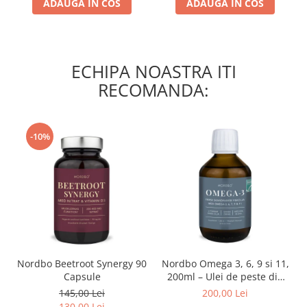
ADAUGA IN COS
ADAUGA IN COS
ECHIPA NOASTRA ITI
RECOMANDA:
-10%
Nordbo Beetroot Synergy 90
Nordbo Omega 3, 6, 9 si 11,
Capsule
200ml – Ulei de peste din
pastrav danez (certificat
145,00 Lei
200,00 Lei
ASC)
130,00 Lei