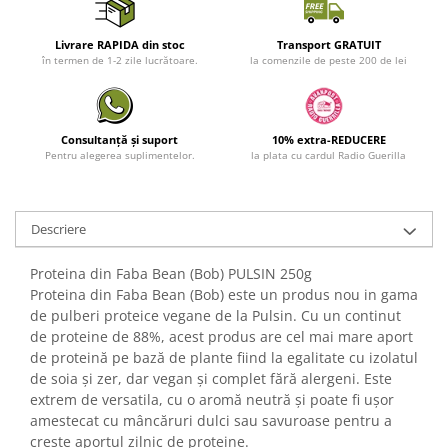
Livrare RAPIDA din stoc
Transport GRATUIT
în termen de 1-2 zile lucrătoare.
la comenzile de peste 200 de lei
Consultanță și suport
10% extra-REDUCERE
Pentru alegerea suplimentelor.
la plata cu cardul Radio Guerilla
Descriere
Proteina din Faba Bean (Bob) PULSIN 250g
Proteina din Faba Bean (Bob) este un produs nou in gama
de pulberi proteice vegane de la Pulsin. Cu un continut
de proteine de 88%, acest produs are cel mai mare aport
de proteină pe bază de plante fiind la egalitate cu izolatul
de soia și zer, dar vegan și complet fără alergeni. Este
extrem de versatila, cu o aromă neutră și poate fi ușor
amestecat cu mâncăruri dulci sau savuroase pentru a
crește aportul zilnic de proteine.