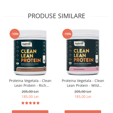
PRODUSE SIMILARE
-10%
-10%
Proteina Vegetala - Clean
Proteina Vegetala - Clean
Lean Protein - Rich
Lean Protein - Wild
Chocolate
Strawberry
205,00 Lei
205,00 Lei
185,00 Lei
185,00 Lei