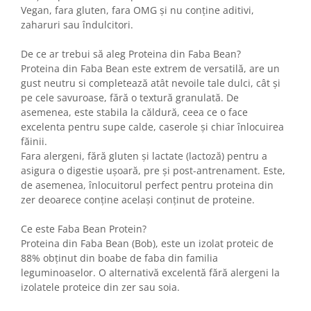
Vegan, fara gluten, fara OMG și nu conține aditivi,
zaharuri sau îndulcitori.
De ce ar trebui să aleg Proteina din Faba Bean?
Proteina din Faba Bean este extrem de versatilă, are un
gust neutru si completează atât nevoile tale dulci, cât și
pe cele savuroase, fără o textură granulată. De
asemenea, este stabila la căldură, ceea ce o face
excelenta pentru supe calde, caserole și chiar înlocuirea
făinii.
Fara alergeni, fără gluten și lactate (lactoză) pentru a
asigura o digestie ușoară, pre și post-antrenament. Este,
de asemenea, înlocuitorul perfect pentru proteina din
zer deoarece conține același conținut de proteine.
Ce este Faba Bean Protein?
Proteina din Faba Bean (Bob), este un izolat proteic de
88% obținut din boabe de faba din familia
leguminoaselor. O alternativă excelentă fără alergeni la
izolatele proteice din zer sau soia.