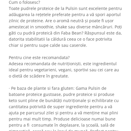
Cum o folosesc?
Toate pudrele proteice de la Pulsin sunt excelente pentru
adăugarea la rețetele preferate pentru a vă spori aportul
zilnic de proteine. Are o aromă neutră și poate fi ușor
amestecat in smoothie, shake sau diverse mâncăruri. Poți
găti cu pudră proteică din Faba Bean? Răspunsul este da,
datorita stabilitatii la căldură ceea ce o face potrivita
chiar si pentru supe calde sau caserole.
Pentru cine este recomandata?
Adesea recomandata de nutriționiști, este ingredientul
ideal pentru vegetarieni, vegani, sportivi sau cei care au
o dietă de scădere în greutate.
· Pe baza de plante si fara gluten: Gama Pulsin de
batoane proteice gustoase, pudre proteice si produse
keto sunt pline de bunătăți nutriționale și echilibrate cu
cantitatea potrivită de super ingrediente pentru a vă
ajuta pe parcursul zilei și pentru a vă menține mai plini
pentru mai mult timp. Produse delicioase numai bune
pentru a fi consumate în deplasare, la școală, sală de