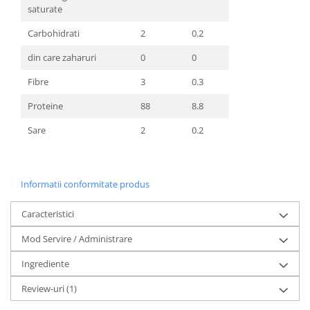
saturate
Carbohidrati
2
0.2
din care zaharuri
0
0
Fibre
3
0.3
Proteine
88
8.8
Sare
2
0.2
Informatii conformitate produs
Caracteristici
Mod Servire / Administrare
Ingrediente
Review-uri
(1)