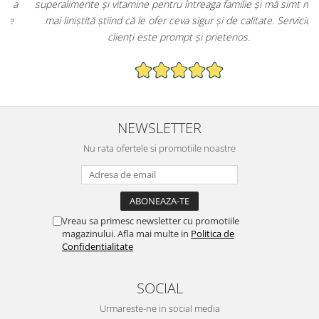
superalimente și vitamine pentru întreaga familie și mă simt mult
mai liniștită știind că le ofer ceva sigur și de calitate. Serviciul
clienți este prompt și prietenos.
NEWSLETTER
Nu rata ofertele si promotiile noastre
Vreau sa primesc newsletter cu promotiile
magazinului. Afla mai multe in
Politica de
Confidentialitate
SOCIAL
Urmareste-ne in social media