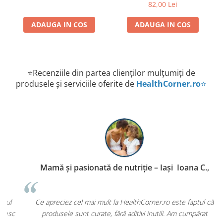
capsule
82,00 Lei
ADAUGA IN COS
ADAUGA IN COS
⭐Recenziile din partea clienților mulțumiți de
produsele și serviciile oferite de
HealthCorner.ro
⭐
Mamă și pasionată de nutriție – Iași Ioana C.,
P
Ce apreciez cel mai mult la HealthCorner.ro este faptul că
c
produsele sunt curate, fără aditivi inutili. Am cumpărat