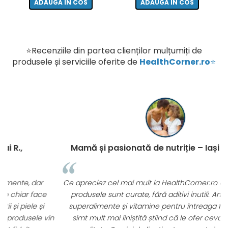
ADAUGA IN COS
ADAUGA IN COS
⭐Recenziile din partea clienților mulțumiți de
produsele și serviciile oferite de
HealthCorner.ro
⭐
Mamă și pasionată de nutriție – Iași Ioana C.,
Ce apreciez cel mai mult la HealthCorner.ro este faptul că
produsele sunt curate, fără aditivi inutili. Am cumpărat
superalimente și vitamine pentru întreaga familie și mă
n
simt mult mai liniștită știind că le ofer ceva sigur și de