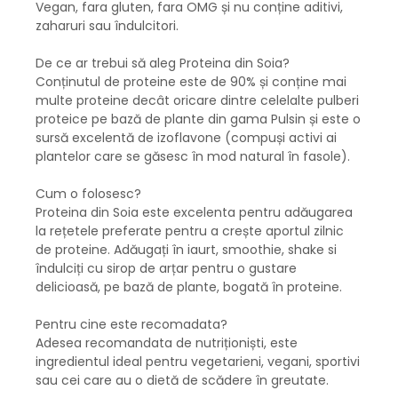
Vegan, fara gluten, fara OMG și nu conține aditivi,
zaharuri sau îndulcitori.
De ce ar trebui să aleg Proteina din Soia?
Conținutul de proteine este de 90% și conține mai
multe proteine decât oricare dintre celelalte pulberi
proteice pe bază de plante din gama Pulsin și este o
sursă excelentă de izoflavone (compuși activi ai
plantelor care se găsesc în mod natural în fasole).
Cum o folosesc?
Proteina din Soia este excelenta pentru adăugarea
la rețetele preferate pentru a crește aportul zilnic
de proteine. Adăugați în iaurt, smoothie, shake si
îndulciți cu sirop de arțar pentru o gustare
delicioasă, pe bază de plante, bogată în proteine.
Pentru cine este recomadata?
Adesea recomandata de nutriționiști, este
ingredientul ideal pentru vegetarieni, vegani, sportivi
sau cei care au o dietă de scădere în greutate.