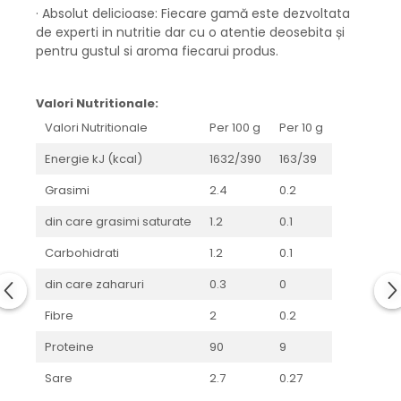
· Absolut delicioase: Fiecare gamă este dezvoltata
de experti in nutritie dar cu o atentie deosebita și
pentru gustul si aroma fiecarui produs.
Valori Nutritionale:
Valori Nutritionale
Per 100 g
Per 10 g
Energie kJ (kcal)
1632/390
163/39
Grasimi
2.4
0.2
din care grasimi saturate
1.2
0.1
Carbohidrati
1.2
0.1
din care zaharuri
0.3
0
Fibre
2
0.2
Proteine
90
9
Sare
2.7
0.27