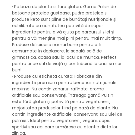
· Pe baza de plante si fara gluten: Gama Pulsin de
batoane proteice gustoase, pudre proteice si
produse keto sunt pline de bunătăți nutriționale și
echilibrate cu cantitatea potrivită de super
ingrediente pentru a vă ajuta pe parcursul zilei și
pentru a vă menține mai plini pentru mai mult timp.
Produse delicioase numai bune pentru a fi
consumate în deplasare, la școală, sală de
gimnastică, acasă sau la locul de muncă. Perfect
pentru orice stil de viață și contribuind la unul si mai
bun!
· Produse cu eticheta curata: Fabricate din
ingrediente premium pentru beneficii nutriționale
maxime. Nu conțin zaharuri rafinate, arome
artificiale sau conservanți. Întreaga gamă Pulsin
este fără gluten și potrivită pentru vegetarieni,
majoritatea produselor fiind pe bază de plante. Nu
contin ingrediente artificiale, conservanți sau ulei de
palmier. Ideal pentru vegetarieni, vegani, copii,
sportivi sau cei care urmăresc cu atentie dieta lor
zilnica.