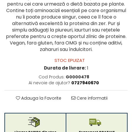
pentru cei care urmează o dietă bazata pe plante.
Contine toți aminoacizii esențiali pe care organismul
nu îi poate produce singur, ceea ce îl face o
alternativă excelentă la proteina din zer. Pur și
simplu adăugați la piureuri, iaurturi sau rețetele
preferate pentru a crește aportul zilnic de proteine.
Vegan, fara gluten, fara OMG și nu conține aditivi,
zaharuri sau îndulcitori.
STOC EPUIZAT
Durata de livrare:
1
Cod Produs:
G0000478
Ai nevoie de ajutor?
0727940670
Adauga la Favorite
Cere informatii
Livrare RAPIDA din stoc
Transport GRATUIT