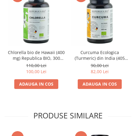
Chlorella bio de Hawaii (400
Curcuma Ecologica
mg) Republica BIO, 300
(Turmeric) din India (405
tablete (120 g), ecologica
mg) Republica BIO, 60
110,00 Lei
90,00 Lei
capsule
100,00 Lei
82,00 Lei
ADAUGA IN COS
ADAUGA IN COS
PRODUSE SIMILARE