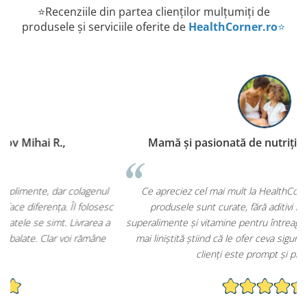
⭐Recenziile din partea clienților mulțumiți de
produsele și serviciile oferite de
HealthCorner.ro
⭐
Mamă și pasionată de nutriție – Iași Ioana C.,
P
Ce apreciez cel mai mult la HealthCorner.ro este faptul că
c
produsele sunt curate, fără aditivi inutili. Am cumpărat
superalimente și vitamine pentru întreaga familie și mă simt mult
mai liniștită știind că le ofer ceva sigur și de calitate. Serviciul
clienți este prompt și prietenos.