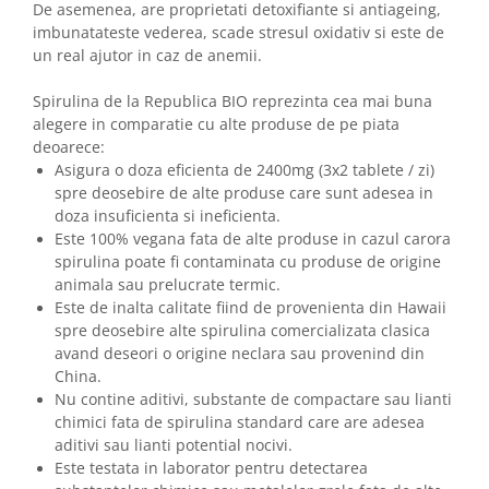
De asemenea, are proprietati detoxifiante si antiageing,
imbunatateste vederea, scade stresul oxidativ si este de
un real ajutor in caz de anemii.
Spirulina de la Republica BIO reprezinta cea mai buna
alegere in comparatie cu alte produse de pe piata
deoarece:
Asigura o doza eficienta de 2400mg (3x2 tablete / zi)
spre deosebire de alte produse care sunt adesea in
doza insuficienta si ineficienta.
Este 100% vegana fata de alte produse in cazul carora
spirulina poate fi contaminata cu produse de origine
animala sau prelucrate termic.
Este de inalta calitate fiind de provenienta din Hawaii
spre deosebire alte spirulina comercializata clasica
avand deseori o origine neclara sau provenind din
China.
Nu contine aditivi, substante de compactare sau lianti
chimici fata de spirulina standard care are adesea
aditivi sau lianti potential nocivi.
Este testata in laborator pentru detectarea