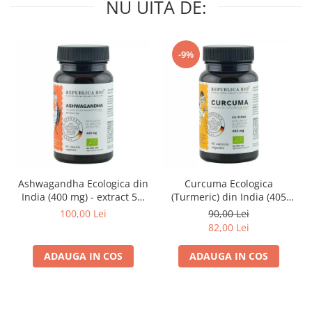
NU UITA DE:
-9%
Ashwagandha Ecologica din
Curcuma Ecologica
India (400 mg) - extract 5%
(Turmeric) din India (405
Republica BIO, 60 capsule
mg) Republica BIO, 60
100,00 Lei
90,00 Lei
capsule
82,00 Lei
ADAUGA IN COS
ADAUGA IN COS