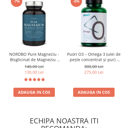
-7%
-8%
NORDBO Pure Magneziu -
Puori O3 – Omega 3 (ulei de
Bisglicinat de Magneziu -
pește concentrat și pur) -
Vegan - 90 capsule
180 capsule
140,00 Lei
300,00 Lei
130,00 Lei
275,00 Lei
ADAUGA IN COS
ADAUGA IN COS
ECHIPA NOASTRA ITI