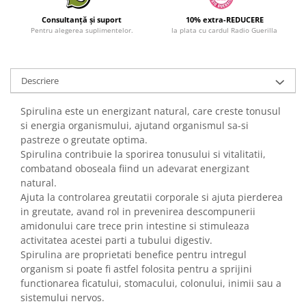
Consultanță și suport
10% extra-REDUCERE
Pentru alegerea suplimentelor.
la plata cu cardul Radio Guerilla
Descriere
Spirulina este un energizant natural, care creste tonusul
si energia organismului, ajutand organismul sa-si
pastreze o greutate optima.
Spirulina contribuie la sporirea tonusului si vitalitatii,
combatand oboseala fiind un adevarat energizant
natural.
Ajuta la controlarea greutatii corporale si ajuta pierderea
in greutate, avand rol in prevenirea descompunerii
amidonului care trece prin intestine si stimuleaza
activitatea acestei parti a tubului digestiv.
Spirulina are proprietati benefice pentru intregul
organism si poate fi astfel folosita pentru a sprijini
functionarea ficatului, stomacului, colonului, inimii sau a
sistemului nervos.