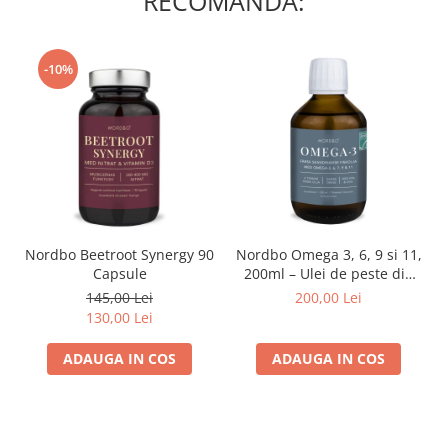
RECOMANDA:
-10%
Nordbo Beetroot Synergy 90
Nordbo Omega 3, 6, 9 si 11,
Capsule
200ml – Ulei de peste din
pastrav danez (certificat
145,00 Lei
200,00 Lei
ASC)
130,00 Lei
ADAUGA IN COS
ADAUGA IN COS