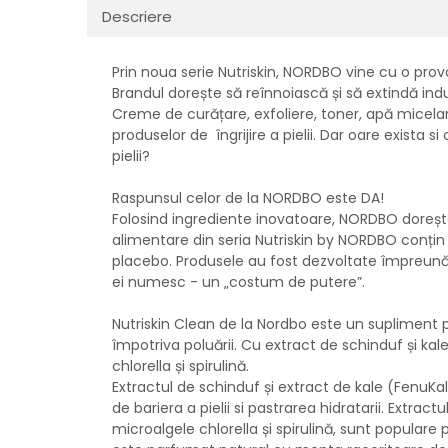
Descriere
Prin noua serie Nutriskin, NORDBO vine cu o provo
Brandul dorește să reînnoiască și să extindă industr
Creme de curățare, exfoliere, toner, apă micelar
produselor de îngrijire a pielii. Dar oare exista
pielii?
Raspunsul celor de la NORDBO este DA!
Folosind ingrediente inovatoare, NORDBO doreșt
alimentare din seria Nutriskin by NORDBO conțin
placebo. Produsele au fost dezvoltate împreună 
ei numesc - un „costum de putere”.
Nutriskin Clean de la Nordbo este un supliment pen
împotriva poluării. Cu extract de schinduf și kal
chlorella și spirulină.
Extractul de schinduf și extract de kale (FenuKal
de bariera a pielii si pastrarea hidratarii. Extract
microalgele chlorella și spirulină, sunt populare