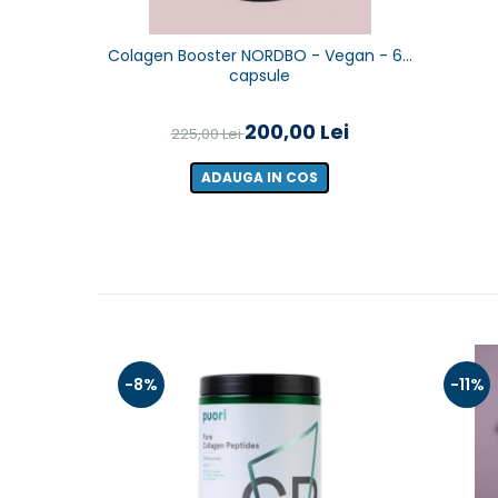
Colagen Booster NORDBO - Vegan - 60
capsule
200,00 Lei
225,00 Lei
ADAUGA IN COS
-8%
-11%