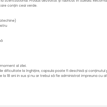
 ScentSational. Produs dezvoltat și fabricat în Suedia. Recomand
care conțin ceai verde.
catechine)
astru
mă
 moment al zilei.
ficultate la înghițire, capsula poate fi deschisă și conținutul pre
 la 18 ani in sus și nu ar trebui să fie administrat impreuna cu 