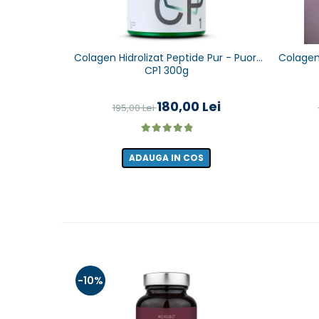
Colagen Hidrolizat Peptide Pur - Puori
Colagen
CP1 300g
180,00 Lei
195,00 Lei
ADAUGA IN COS
-10%