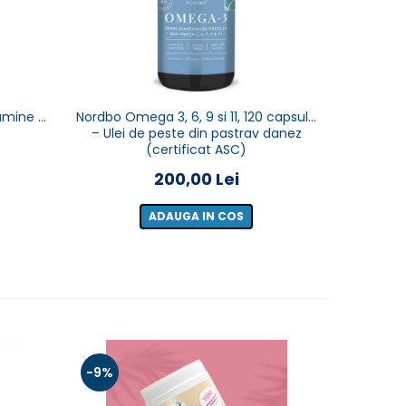
-4%
tamine &
Nordbo Omega 3, 6, 9 si 11, 120 capsule
NORDBO - 
– Ulei de peste din pastrav danez
Magnezi
(certificat ASC)
200,00 Lei
25
ADAUGA IN COS
-9%