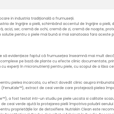
care in industria tradițională a frumuseții.
ia de îngrijire a pielii, schimbând accentul de îngrijire a pielii, di
ă, acizi, ser, cremă de ochi, cremă de zi, cremă de noapte, prote
 si o solutie pentru o piele mai bună si mai sanatoasa fara aceste
e să evidențieze faptul că frumusețea înseamnă mai mult decât
 complexe pe bază de plante cu efecte clinic documentate, prin
cu experți în micronutrienți pentru piele, cu scopul de a lăsa c
tru pielea incarcata, cu efect dovedit clinic asupra imbunatatirii l
e (FenuKale™), extract de ceai verde care protejează pielea împotr
e™), a fost testat intr-un studiu pe piele uscata si calitate sca
ul de ceai verde ajută la protejarea pielii împotriva poluării aerulu
 pentru proprietățile lor de detoxifiere. Nutriskin Clean este re