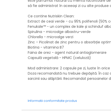
este parfumat natural cu menta racoritoare de la
să fie administrat în aceeași zi cu alte produse 
Ce contine Nutriskin Clean:
Extract de ceai verde - cu 95% polifenoli (50% 
Fenukale™ - un complex de kale și schinduf alb
Spirulina - microalge albastru-verde
Chlorella - microalge verzi
Zinc – Picolinat de zinc pentru o absorbție opti
Biotina - vitamina B7
Faina de orez - agent natural antiaglomerare
Capsulă vegetală - HPMC (celuloză)
Mod administrare: 2 capsule pe zi, luate în orice
Doza recomandată nu trebuie depășită. În caz de di
sarcinii sau alăptării. Recomandat persoanelor de
Informatii conformitate produs