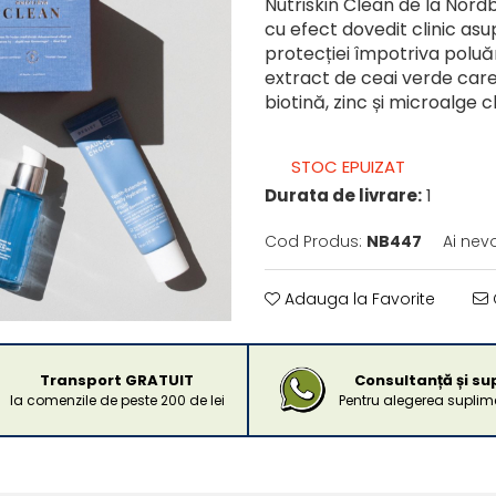
Nutriskin Clean de la Nord
cu efect dovedit clinic asupr
protecției împotriva poluăr
extract de ceai verde care 
biotină, zinc și microalge ch
STOC EPUIZAT
Durata de livrare:
1
Cod Produs:
NB447
Ai nev
Adauga la Favorite
Transport GRATUIT
Consultanță și su
la comenzile de peste 200 de lei
Pentru alegerea suplime