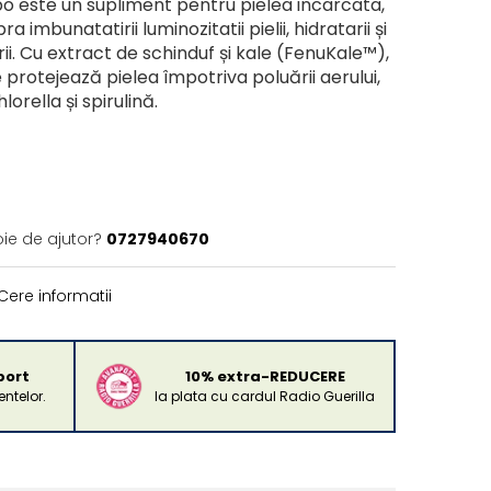
bo este un supliment pentru pielea incarcata,
a imbunatatirii luminozitatii pielii, hidratarii și
ii. Cu extract de schinduf și kale (FenuKale™),
protejează pielea împotriva poluării aerului,
lorella și spirulină.
oie de ajutor?
0727940670
Cere informatii
port
10% extra-REDUCERE
ntelor.
la plata cu cardul Radio Guerilla