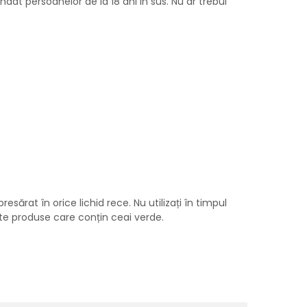
at persoanelor de la 18 ani in sus. Nu ar trebui
sărat în orice lichid rece. Nu utilizați în timpul
alte produse care conțin ceai verde.