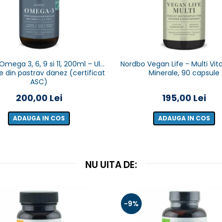
mega 3, 6, 9 si 11, 200ml – Ulei
Nordbo Vegan Life - Multi Vi
e din pastrav danez (certificat
Minerale, 90 capsule
ASC)
200,00 Lei
195,00 Lei
ADAUGA IN COS
ADAUGA IN COS
NU UITA DE:
-9%