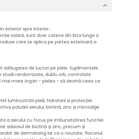
n exterior spre interior...
cție solară, sunt doar cateva din lista lunga a
 produse care se aplica pe partea exterioară a
 adăugarea de lucruri pe piele. Suplimentele
 studii randomizate, dublu orb, controlate
el mai mare organ - pielea - să devină ceea ce
uminozitatii pielii, hidratarii și protecției
iva poluării aerului, biotină, zinc și microalge
zuta a aerului cu focus pe imbunatatirea functiei
i iar adaosul de biotină și zinc, precum și
comandat de dermatolog iar ca o noutate, flaconul