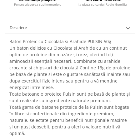
Pentru alegerea suplimentelor.
la plata cu cardul Radio Guerilla
Descriere
Baton Proteic cu Ciocolata si Arahide PULSIN 50g
Un baton delicios cu Ciocolata si Arahide cu un continut
optim de proteine din mazăre și orez, oferind toți
aminoacizii esențiali necesari. Combinate cu arahide
crocante și chips-uri de ciocolată Contine 13g de proteine
pe bază de plante si este o gustare sănătoasă inainte sau
dupa exercițiul fizic intens sau pentru a vă menține
energizat între mese.
Toate batoanele proteice Pulsin sunt pe bază de plante și
sunt realizate cu ingrediente naturale premium.
Toată gama de batoane proteice de la Pulsin sunt bogate
în fibre si confectionate din ingrediente premium,
naturale, selectate pentru beneficii nutriționale maxime
și un gust deosebit, pentru a oferi o valoare nutritivă
optimă.