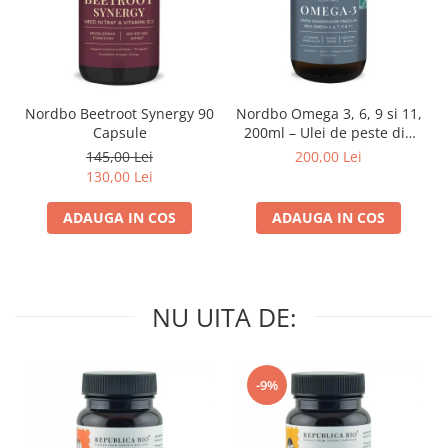
Nordbo Beetroot Synergy 90
Nordbo Omega 3, 6, 9 si 11,
Capsule
200ml – Ulei de peste din
pastrav danez (certificat
145,00 Lei
200,00 Lei
ASC)
130,00 Lei
ADAUGA IN COS
ADAUGA IN COS
NU UITA DE:
-9%