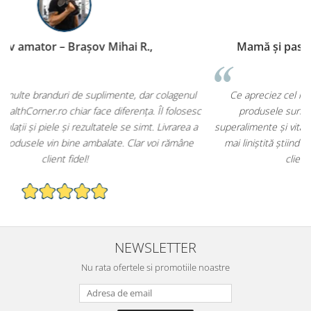
Mamă și pasionată de nutriție – Iași Ioana C.,
Ce apreciez cel mai mult la HealthCorner.ro este faptul că
sc
produsele sunt curate, fără aditivi inutili. Am cumpărat
a
superalimente și vitamine pentru întreaga familie și mă simt mult
mai liniștită știind că le ofer ceva sigur și de calitate. Serviciul
clienți este prompt și prietenos.
NEWSLETTER
Nu rata ofertele si promotiile noastre