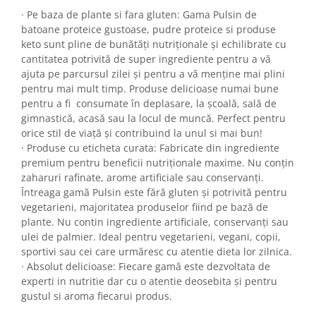
· Pe baza de plante si fara gluten: Gama Pulsin de
batoane proteice gustoase, pudre proteice si produse
keto sunt pline de bunătăți nutriționale și echilibrate cu
cantitatea potrivită de super ingrediente pentru a vă
ajuta pe parcursul zilei și pentru a vă menține mai plini
pentru mai mult timp. Produse delicioase numai bune
pentru a fi consumate în deplasare, la școală, sală de
gimnastică, acasă sau la locul de muncă. Perfect pentru
orice stil de viață și contribuind la unul si mai bun!
· Produse cu eticheta curata: Fabricate din ingrediente
premium pentru beneficii nutriționale maxime. Nu conțin
zaharuri rafinate, arome artificiale sau conservanți.
Întreaga gamă Pulsin este fără gluten și potrivită pentru
vegetarieni, majoritatea produselor fiind pe bază de
plante. Nu contin ingrediente artificiale, conservanți sau
ulei de palmier. Ideal pentru vegetarieni, vegani, copii,
sportivi sau cei care urmăresc cu atentie dieta lor zilnica.
· Absolut delicioase: Fiecare gamă este dezvoltata de
experti in nutritie dar cu o atentie deosebita și pentru
gustul si aroma fiecarui produs.