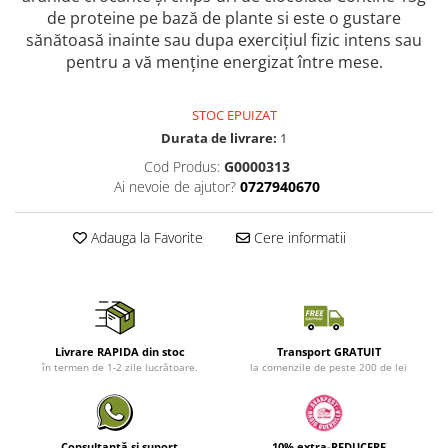
de proteine pe bază de plante si este o gustare
sănătoasă inainte sau dupa exercițiul fizic intens sau
pentru a vă menține energizat între mese.
STOC EPUIZAT
Durata de livrare:
1
Cod Produs:
G0000313
Ai nevoie de ajutor?
0727940670
Adauga la Favorite
Cere informatii
Livrare RAPIDA din stoc
Transport GRATUIT
în termen de 1-2 zile lucrătoare.
la comenzile de peste 200 de lei
Consultanță și suport
10% extra-REDUCERE