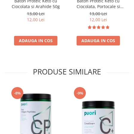
Baton Proteic Keto cu
Baton Proteic Keto cu
Ciocolata si Arahide 50g
Ciocolata, Portocale si
Arahide 50g
13,00 Lei
13,00 Lei
12,00 Lei
12,00 Lei
ADAUGA IN COS
ADAUGA IN COS
PRODUSE SIMILARE
-8%
-9%