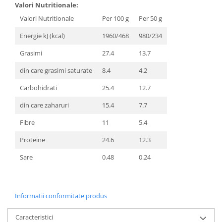
Valori Nutritionale:
Valori Nutritionale
Per 100 g
Per 50 g
Energie kJ (kcal)
1960/468
980/234
Grasimi
27.4
13.7
din care grasimi saturate
8.4
4.2
Carbohidrati
25.4
12.7
din care zaharuri
15.4
7.7
Fibre
11
5.4
Proteine
24.6
12.3
Sare
0.48
0.24
Informatii conformitate produs
Caracteristici