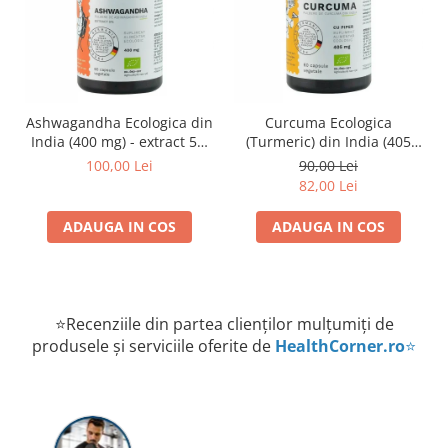
Ashwagandha Ecologica din
Curcuma Ecologica
India (400 mg) - extract 5%
(Turmeric) din India (405
Republica BIO, 60 capsule
mg) Republica BIO, 60
100,00 Lei
90,00 Lei
capsule
82,00 Lei
ADAUGA IN COS
ADAUGA IN COS
⭐Recenziile din partea clienților mulțumiți de
produsele și serviciile oferite de
HealthCorner.ro
⭐