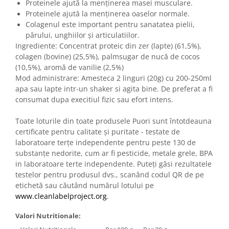
Proteinele ajută la menținerea masei musculare.
Proteinele ajută la menținerea oaselor normale.
Colagenul este important pentru sanatatea pielii,
părului, unghiilor și articulatiilor.
Ingrediente: Concentrat proteic din zer (lapte) (61,5%),
colagen (bovine) (25,5%), palmsugar de nucă de cocos
(10,5%), aromă de vanilie (2,5%)
Mod administrare: Amesteca 2 linguri (20g) cu 200-250ml
apa sau lapte intr-un shaker si agita bine. De preferat a fi
consumat dupa execitiul fizic sau efort intens.
Toate loturile din toate produsele Puori sunt întotdeauna
certificate pentru calitate și puritate - testate de
laboratoare terțe independente pentru peste 130 de
substanțe nedorite, cum ar fi pesticide, metale grele, BPA
in laboratoare terte independente. Puteți găsi rezultatele
testelor pentru produsul dvs., scanând codul QR de pe
etichetă sau căutând numărul lotului pe
www.cleanlabelproject.org
.
Valori Nutritionale: