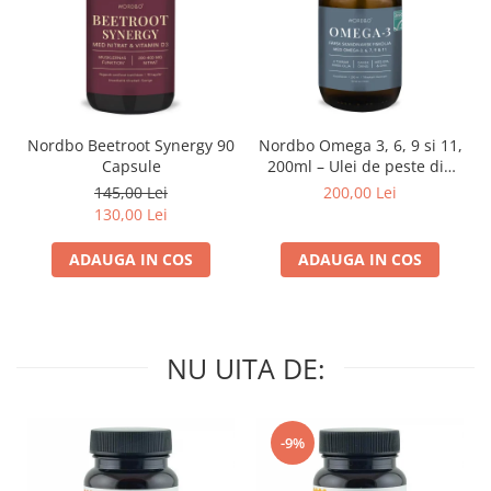
Nordbo Beetroot Synergy 90
Nordbo Omega 3, 6, 9 si 11,
Capsule
200ml – Ulei de peste din
pastrav danez (certificat
145,00 Lei
200,00 Lei
ASC)
130,00 Lei
ADAUGA IN COS
ADAUGA IN COS
NU UITA DE:
-9%