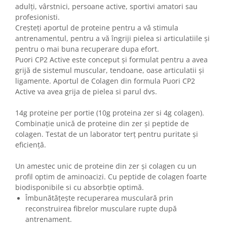
adulți, vârstnici, persoane active, sportivi amatori sau
profesionisti.
Creșteți aportul de proteine pentru a vă stimula
antrenamentul, pentru a vă îngriji pielea si articulatiile și
pentru o mai buna recuperare dupa efort.
Puori CP2 Active este conceput și formulat pentru a avea
grijă de sistemul muscular, tendoane, oase articulatii și
ligamente. Aportul de Colagen din formula Puori CP2
Active va avea grija de pielea si parul dvs.
14g proteine per portie (10g proteina zer si 4g colagen).
Combinație unică de proteine din zer și peptide de
colagen. Testat de un laborator terț pentru puritate și
eficiență.
Un amestec unic de proteine din zer și colagen cu un
profil optim de aminoacizi. Cu peptide de colagen foarte
biodisponibile si cu absorbție optimă.
Îmbunătățește recuperarea musculară prin
reconstruirea fibrelor musculare rupte după
antrenament.