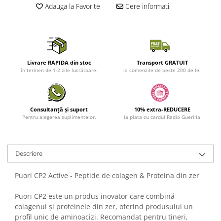
Adauga la Favorite
Cere informatii
Livrare RAPIDA din stoc
Transport GRATUIT
în termen de 1-2 zile lucrătoare.
la comenzile de peste 200 de lei
Consultanță și suport
10% extra-REDUCERE
Pentru alegerea suplimentelor.
la plata cu cardul Radio Guerilla
Descriere
Puori CP2 Active - Peptide de colagen & Proteina din zer
Puori CP2 este un produs inovator care combină
colagenul și proteinele din zer, oferind produsului un
profil unic de aminoacizi. Recomandat pentru tineri,