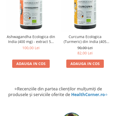
Ashwagandha Ecologica din
Curcuma Ecologica
India (400 mg) - extract 5%
(Turmeric) din India (405
Republica BIO, 60 capsule
mg) Republica BIO, 60
100,00 Lei
90,00 Lei
capsule
82,00 Lei
ADAUGA IN COS
ADAUGA IN COS
⭐Recenziile din partea clienților mulțumiți de
produsele și serviciile oferite de
HealthCorner.ro
⭐