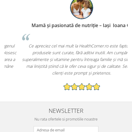
Mamă și pasionată de nutriție – Iași Ioana C.,
P
Ce apreciez cel mai mult la HealthCorner.ro este faptul că
c
produsele sunt curate, fără aditivi inutili. Am cumpărat
superalimente și vitamine pentru întreaga familie și mă simt mult
mai liniștită știind că le ofer ceva sigur și de calitate. Serviciul
clienți este prompt și prietenos.
NEWSLETTER
Nu rata ofertele si promotiile noastre