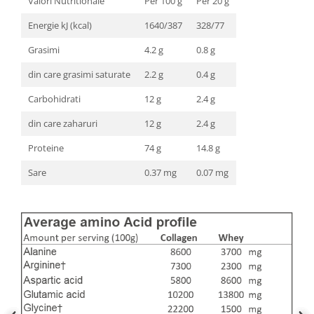
Valori Nutritionale
Per 100 g
Per 20 g
Energie kJ (kcal)
1640/387
328/77
Grasimi
4.2 g
0.8 g
din care grasimi saturate
2.2 g
0.4 g
Carbohidrati
12 g
2.4 g
din care zaharuri
12 g
2.4 g
Proteine
74 g
14.8 g
Sare
0.37 mg
0.07 mg