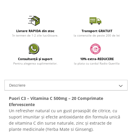
Livrare RAPIDA din stoc
Transport GRATUIT
în termen de 1-2 zile lucrătoare.
la comenzile de peste 200 de lei
Consultanță și suport
10% extra-REDUCERE
Pentru alegerea suplimentelor.
la plata cu cardul Radio Guerilla
Descriere
Puori C3 – Vitamina C 500mg – 20 Comprimate
Efervescente
Un refresher natural cu un gust proaspăt de citrice, cu
suport imunitar și efecte antioxidante din formula unică
de vitamina C din surse naturale, zinc și extracte de
plante medicinale (Yerba Mate si Ginseng).