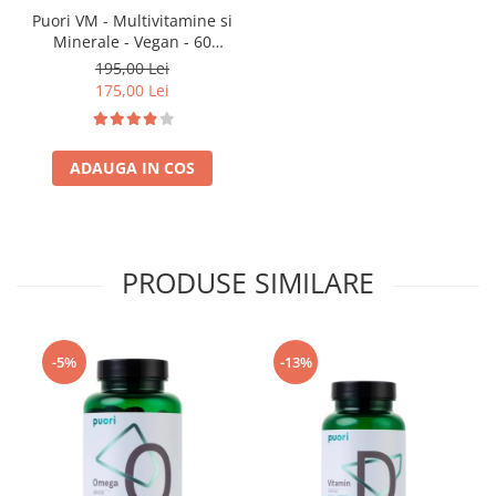
Puori VM - Multivitamine si
Minerale - Vegan - 60
capsule
195,00 Lei
175,00 Lei
ADAUGA IN COS
PRODUSE SIMILARE
-5%
-13%