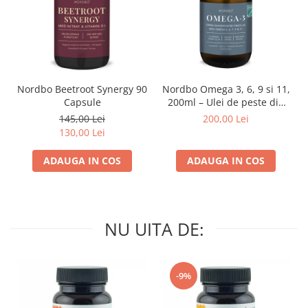
Nordbo Beetroot Synergy 90
Nordbo Omega 3, 6, 9 si 11,
Capsule
200ml – Ulei de peste din
pastrav danez (certificat
145,00 Lei
200,00 Lei
ASC)
130,00 Lei
ADAUGA IN COS
ADAUGA IN COS
NU UITA DE:
-9%