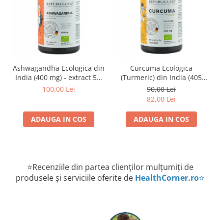
Ashwagandha Ecologica din
Curcuma Ecologica
India (400 mg) - extract 5%
(Turmeric) din India (405
Republica BIO, 60 capsule
mg) Republica BIO, 60
100,00 Lei
90,00 Lei
capsule
82,00 Lei
ADAUGA IN COS
ADAUGA IN COS
⭐Recenziile din partea clienților mulțumiți de
produsele și serviciile oferite de
HealthCorner.ro
⭐