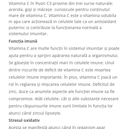
Vitamina C în Puori C3 provine din trei surse naturale:
acerola, goji și măceșe cunoscute pentru conținutul
mare de vitamina C. Vitamina C este o vitamina solubila
in apa care acționează in celulele tale ca un antioxidant
puternic si contribuie la funcționarea normală a
sistemului imunitar.
Funcția imună
Vitamina C are multe funcții în sistemul imunitar și poate
ajuta pentru a sprijini apărarea naturală a organismului.
Se găsește în concentrații mari în celulele imune. Unul
dintre riscurile de deficit de vitamina C este moartea
celulelor imune importante. În plus, vitamina C joacă un
rol în reglarea și mișcarea celulelor imune. Deficitul de
zinc, duce ca anumite aspecte ale funcției imune sa fie
compromise. Atât celulele, cât și alte substanțe necesare
pentru răspunsurile imune sunt limitate în funcția lor
atunci când zincul lipsește.
Stresul oxidativ
Acesta se manifestă atunci când în organism apar