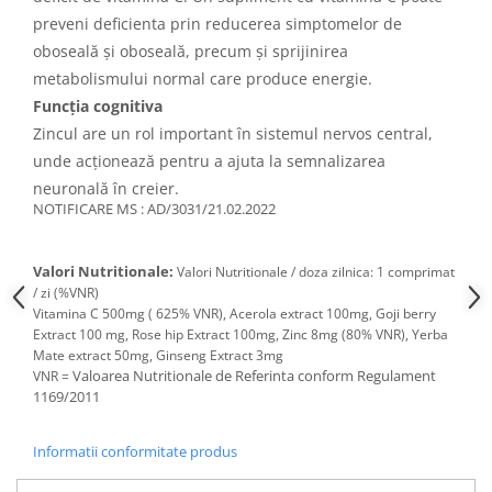
preveni deficienta prin reducerea simptomelor de
oboseală și oboseală, precum și sprijinirea
metabolismului normal care produce energie.
Funcția cognitiva
Zincul are un rol important în sistemul nervos central,
unde acționează pentru a ajuta la semnalizarea
neuronală în creier.
NOTIFICARE MS : AD/3031/21.02.2022
Valori Nutritionale:
Valori Nutritionale / doza zilnica: 1 comprimat
/ zi (%VNR)
Vitamina C 500mg ( 625% VNR), Acerola extract 100mg, Goji berry
Extract 100 mg, Rose hip Extract 100mg, Zinc 8mg (80% VNR), Yerba
Mate extract 50mg, Ginseng Extract 3mg
Valoarea Nutritionale de Referinta conform Regulament
VNR =
1169/2011
Informatii conformitate produs