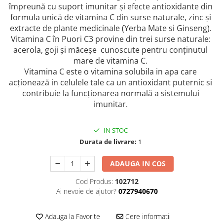
împreună cu suport imunitar și efecte antioxidante din
formula unică de vitamina C din surse naturale, zinc și
extracte de plante medicinale (Yerba Mate si Ginseng).
Vitamina C în Puori C3 provine din trei surse naturale:
acerola, goji și măceșe cunoscute pentru conținutul
mare de vitamina C.
Vitamina C este o vitamina solubila in apa care
acționează in celulele tale ca un antioxidant puternic si
contribuie la funcționarea normală a sistemului
imunitar.
IN STOC
Durata de livrare:
1
ADAUGA IN COS
Cod Produs:
102712
Ai nevoie de ajutor?
0727940670
Adauga la Favorite
Cere informatii