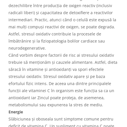
dezechilibre între producția de oxigen reactiv (inclusiv
radicali liberi) și capacitatea de detoxifiere a reactivilor
intermediari. Practic, atunci când o celulă este expusă la
mai mulți compuși reactivi de oxigen, se poate degrada.
Astfel, stresul oxidativ contribuie la procesele de
îmbătrânire și la fiziopatologia bolilor cardiace sau
neurodegenerative.
Când vorbim despre factorii de risc ai stresului oxidativ
trebuie să menționăm și cauzele alimentare. Astfel, dieta
săracă în vitamine și antioxidanți va spori efectele
stresului oxidativ. Stresul oxidativ apare și pe baza
efortului fizic intens. De aceea una dintre principalele
funcții ale vitaminei C în organism este funcția sa ca un
antioxidant iar Zincul poate proteja, de asemenea,
metabolismului sau expunerea la stres de mediu.
Energie
Slăbiciunea și oboseala sunt simptome comune pentru
deficit de vitamina C. Un supliment cu vitamina C poate