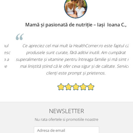
Mamă și pasionată de nutriție – Iași Ioana C.,
P
Ce apreciez cel mai mult la HealthCorner.ro este faptul că
c
produsele sunt curate, fără aditivi inutili. Am cumpărat
superalimente și vitamine pentru întreaga familie și mă simt mult
mai liniștită știind că le ofer ceva sigur și de calitate. Serviciul
clienți este prompt și prietenos.
NEWSLETTER
Nu rata ofertele si promotiile noastre