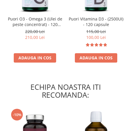
Puori O3 - Omega 3 (Ulei de
Puori Vitamina D3 - (2500UI)
peste concentrat) - 120
- 120 capsule
capsule
220,00 Lei
115,00 Lei
210,00 Lei
100,00 Lei
ADAUGA IN COS
ADAUGA IN COS
ECHIPA NOASTRA ITI
RECOMANDA:
-10%