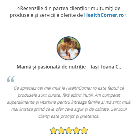
⭐Recenziile din partea clienților mulțumiți de
produsele și serviciile oferite de
HealthCorner.ro
⭐
Mamă și pasionată de nutriție – Iași Ioana C.,
P
Ce apreciez cel mai mult la HealthCorner.ro este faptul că
c
produsele sunt curate, fără aditivi inutili. Am cumpărat
superalimente și vitamine pentru întreaga familie și mă simt mult
mai liniștită știind că le ofer ceva sigur și de calitate. Serviciul
clienți este prompt și prietenos.