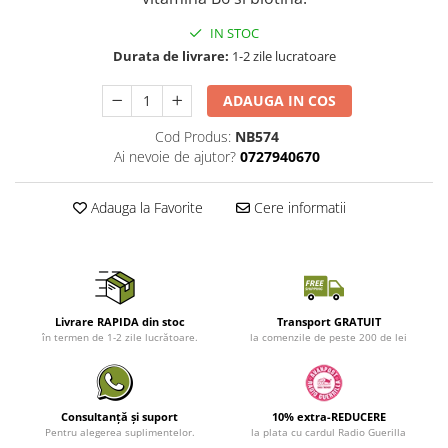
IN STOC
Durata de livrare:
1-2 zile lucratoare
ADAUGA IN COS
Cod Produs:
NB574
Ai nevoie de ajutor?
0727940670
Adauga la Favorite
Cere informatii
Livrare RAPIDA din stoc
Transport GRATUIT
în termen de 1-2 zile lucrătoare.
la comenzile de peste 200 de lei
Consultanță și suport
10% extra-REDUCERE
Pentru alegerea suplimentelor.
la plata cu cardul Radio Guerilla