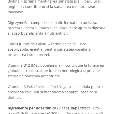
Biotina – sprijina mentinerea sanatatii pielii, parului si
unghiilor, contribuind si la sanatatea membranelor
mucoase.
Digezyme® – complex enzimatic format din amilaza,
proteaza, lactaza, lipaza si celulaza, care ajuta la digestia
si absorbtia eficienta a nutrientilor.
Calciu (Citrat de Calciu) – forma de calciu usor
absorbabila, esential pentru sanatatea oaselor si
prevenirea osteoporozei.
Vitamina B12 (Metilcobalamina) – contribuie la formarea
globulelor rosii, sustine functia neurologica si previne
starile de oboseala accentuata.
Vitamina D3V® (Colecalciferol Vegan) – esentiala pentru
absorbtia calciului si mentinerea sanatatii oaselor si
dintilor.
Ingrediente per doza zilnica (3 capsule)
: Extract Trifoi
rosu (Trifolium pratense) 200 mg (din care izoflavone 40