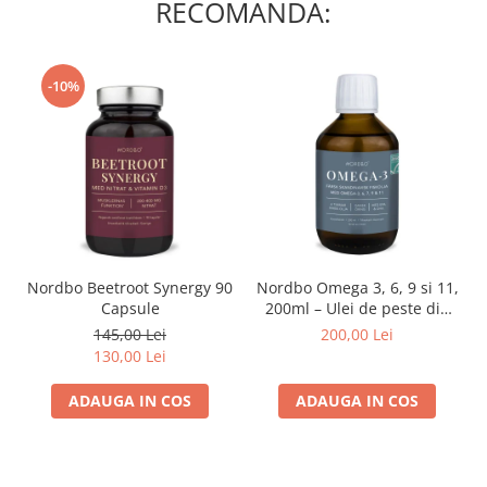
RECOMANDA:
-10%
Nordbo Beetroot Synergy 90
Nordbo Omega 3, 6, 9 si 11,
Capsule
200ml – Ulei de peste din
pastrav danez (certificat
145,00 Lei
200,00 Lei
ASC)
130,00 Lei
ADAUGA IN COS
ADAUGA IN COS