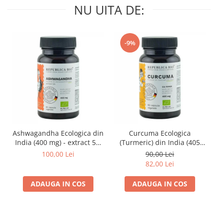
NU UITA DE:
-9%
Ashwagandha Ecologica din
Curcuma Ecologica
India (400 mg) - extract 5%
(Turmeric) din India (405
Republica BIO, 60 capsule
mg) Republica BIO, 60
100,00 Lei
90,00 Lei
capsule
82,00 Lei
ADAUGA IN COS
ADAUGA IN COS