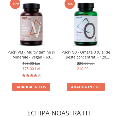
-10%
-5%
Puori VM - Multivitamine si
Puori O3 - Omega 3 (Ulei de
Minerale - Vegan - 60
peste concentrat) - 120
capsule
capsule
195,00 Lei
220,00 Lei
175,00 Lei
210,00 Lei
ADAUGA IN COS
ADAUGA IN COS
ECHIPA NOASTRA ITI