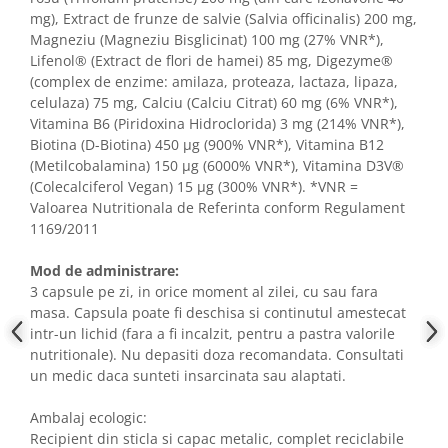
mg), Extract de frunze de salvie (Salvia officinalis) 200 mg,
Magneziu (Magneziu Bisglicinat) 100 mg (27% VNR*),
Lifenol® (Extract de flori de hamei) 85 mg, Digezyme®
(complex de enzime: amilaza, proteaza, lactaza, lipaza,
celulaza) 75 mg, Calciu (Calciu Citrat) 60 mg (6% VNR*),
Vitamina B6 (Piridoxina Hidroclorida) 3 mg (214% VNR*),
Biotina (D-Biotina) 450 μg (900% VNR*), Vitamina B12
(Metilcobalamina) 150 μg (6000% VNR*), Vitamina D3V®
(Colecalciferol Vegan) 15 μg (300% VNR*). *VNR =
Valoarea Nutritionala de Referinta conform Regulament
1169/2011
Mod de administrare:
3 capsule pe zi, in orice moment al zilei, cu sau fara
masa. Capsula poate fi deschisa si continutul amestecat
intr-un lichid (fara a fi incalzit, pentru a pastra valorile
nutritionale). Nu depasiti doza recomandata. Consultati
un medic daca sunteti insarcinata sau alaptati.
Ambalaj ecologic:
Recipient din sticla si capac metalic, complet reciclabile