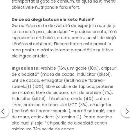
transportat și gata de consum, te ajută să îți menții
obiectivele nutriționale fără efort.
De ce să alegi batoanele keto Pulsin?
Gama Pulsin este dezvoltată de experți în nutriție și
se remarcă prin „clean label” – produse curate, fără
ingrediente artificiale, create pentru un stil de viață
sănătos și echilibrat. Fiecare baton este presat la
rece pentru a păstra intacte proprietățile nutritive
ale ingredientelor.
Ingrediente:
Arahide (16%), migdale (10%), chipsuri
de ciocolată* (masă de cacao, îndulcitor (xilitol),
unt de cacao, emulgator (lecitină de floarea-
soarelui)) (10%), fibre solubile de tapioca, proteine
de mazăre, fibre de cicoare, unt de arahide (7%),
îndulcitor (xilitol), făină de arahide (4%), unt de
shea, proteine de faba, ulei MCT (3%), emulgator
(lecitină de floarea-soarelui), aromă naturală, sare
de mare, antioxidant (vitamina C). Poate conține
alte nuci și soja. *Chipsurile de ciocolată conțin
minimum 72% solide de cacao