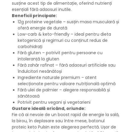
susține acest tip de alimentație, oferind nutrienți
esențiali fără adaosuri inutile.
Beneficii principale:
12g proteine vegetale – susțin masa musculară și
oferă energie de durată
Low-carb & keto-friendly – ideal pentru dieta
ketogenică și regimuri cu conținut redus de
carbohidrați
Fără gluten – potrivit pentru persoane cu
intoleranță la gluten
Fără zahăr rafinat – fără adaosuri artificiale sau
îndulcitori nesănătoși
Ingrediente naturale premium – atent
selecționate pentru valoare nutrițională optimă
Fără ulei de palmier – alegere responsabilă și
sănătoasă
Potrivit pentru vegani și vegetarieni
Gustare ideală oricând, oriunde:
Fie că ai nevoie de un boost rapid de energie la sală,
la birou, în deplasare sau între mese, batonul
proteic keto Pulsin este alegerea perfectă. Ușor de