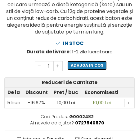
cei care urmează o dietă ketogenică (keto) sau un
stil de viață low-carb. Cu 12g de proteine vegetale și
un conținut redus de carbohidrați, acest baton este
alegerea ideală pentru energie susținută și senzație
de sațietate pe termen lung.
IN STOC
Durata de livrare:
1-2 zile lucratoare
ADAUGA IN COS
Reduceri de Cantitate
De la
Discount
Pret
/ buc
Economisesti
5
buc
-16.67%
10,00 Lei
10,00 Lei
+
Cod Produs:
G0002482
Ai nevoie de ajutor?
0727940670
Adauga la Favorite
Cere informatii