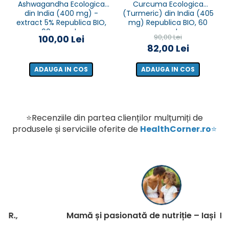
Ashwagandha Ecologica
Curcuma Ecologica
din India (400 mg) -
(Turmeric) din India (405
extract 5% Republica BIO,
mg) Republica BIO, 60
60 capsule
capsule
90,00 Lei
100,00 Lei
82,00 Lei
ADAUGA IN COS
ADAUGA IN COS
⭐Recenziile din partea clienților mulțumiți de
produsele și serviciile oferite de
HealthCorner.ro
⭐
Mamă și pasionată de nutriție – Iași Ioana C.,