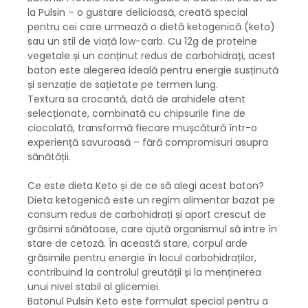
la Pulsin – o gustare delicioasă, creată special
pentru cei care urmează o dietă ketogenică (keto)
sau un stil de viață low-carb. Cu 12g de proteine
vegetale și un conținut redus de carbohidrați, acest
baton este alegerea ideală pentru energie susținută
și senzație de sațietate pe termen lung.
Textura sa crocantă, dată de arahidele atent
selecționate, combinată cu chipsurile fine de
ciocolată, transformă fiecare mușcătură într-o
experiență savuroasă – fără compromisuri asupra
sănătății.
Ce este dieta Keto și de ce să alegi acest baton?
Dieta ketogenică este un regim alimentar bazat pe
consum redus de carbohidrați și aport crescut de
grăsimi sănătoase, care ajută organismul să intre în
stare de cetoză. În această stare, corpul arde
grăsimile pentru energie în locul carbohidraților,
contribuind la controlul greutății și la menținerea
unui nivel stabil al glicemiei.
Batonul Pulsin Keto este formulat special pentru a