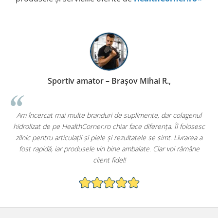
Sportiv amator – Brașov Mihai R.,
i
Am încercat mai multe branduri de suplimente, dar colagenul
t
hidrolizat de pe HealthCorner.ro chiar face diferența. Îl folosesc
zilnic pentru articulații și piele și rezultatele se simt. Livrarea a
s
fost rapidă, iar produsele vin bine ambalate. Clar voi rămâne
client fidel!