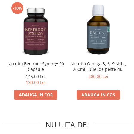
-10%
Nordbo Beetroot Synergy 90
Nordbo Omega 3, 6, 9 si 11,
Capsule
200ml – Ulei de peste din
pastrav danez (certificat
145,00 Lei
200,00 Lei
ASC)
130,00 Lei
ADAUGA IN COS
ADAUGA IN COS
NU UITA DE: