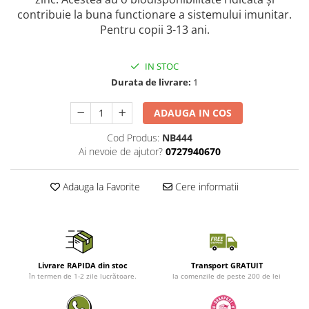
contribuie la buna functionare a sistemului imunitar.
Pentru copii 3-13 ani.
IN STOC
Durata de livrare:
1
ADAUGA IN COS
Cod Produs:
NB444
Ai nevoie de ajutor?
0727940670
Adauga la Favorite
Cere informatii
Livrare RAPIDA din stoc
Transport GRATUIT
în termen de 1-2 zile lucrătoare.
la comenzile de peste 200 de lei