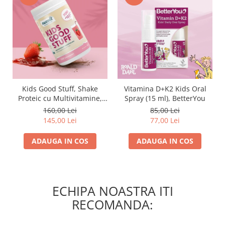
Kids Good Stuff, Shake
Vitamina D+K2 Kids Oral
Proteic cu Multivitamine,
Spray (15 ml), BetterYou
Fragi, 225g
160,00 Lei
85,00 Lei
145,00 Lei
77,00 Lei
ADAUGA IN COS
ADAUGA IN COS
ECHIPA NOASTRA ITI
RECOMANDA: