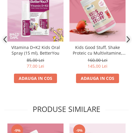
Vitamina D+K2 Kids Oral
Kids Good Stuff, Shake
Spray (15 ml), BetterYou
Proteic cu Multivitamine,
Fragi, 225g
85,00 Lei
160,00 Lei
77,00 Lei
145,00 Lei
ADAUGA IN COS
ADAUGA IN COS
PRODUSE SIMILARE
-9%
-9%