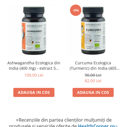
-9%
Ashwagandha Ecologica din
Curcuma Ecologica
India (400 mg) - extract 5%
(Turmeric) din India (405
Republica BIO, 60 capsule
mg) Republica BIO, 60
100,00 Lei
90,00 Lei
capsule
82,00 Lei
ADAUGA IN COS
ADAUGA IN COS
⭐Recenziile din partea clienților mulțumiți de
produsele și serviciile oferite de
HealthCorner.ro
⭐