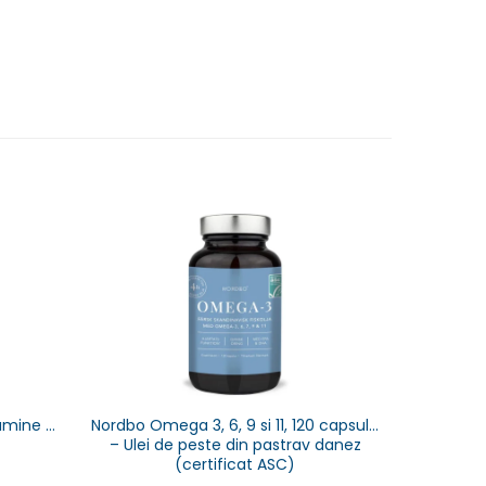
-4%
tamine &
Nordbo Omega 3, 6, 9 si 11, 120 capsule
NORDBO - 
– Ulei de peste din pastrav danez
Magnezi
(certificat ASC)