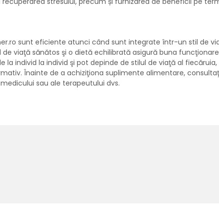
recuperarea stresului, precum și furnizarea de beneficii pe terme
r.ro sunt eficiente atunci când sunt integrate într-un stil de v
til de viaţă sănătos şi o dietă echilibrată asigură buna funcţionar
la individ la individ şi pot depinde de stilul de viaţă al fiecăruia,
rmativ. Înainte de a achiziţiona suplimente alimentare, consultaţi
 medicului sau ale terapeutului dvs.