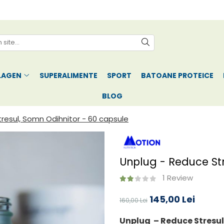
LAGEN
SUPERALIMENTE
SPORT
BATOANE PROTEICE
BLOG
resul, Somn Odihnitor - 60 capsule
Unplug - Reduce Str
1 Review
145,00 Lei
160,00 Lei
Unplug – Reduce Stresu