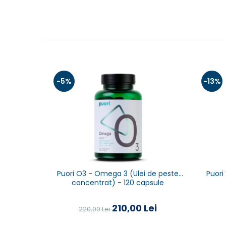
-5%
-13%
Puori O3 - Omega 3 (Ulei de peste
Puori
concentrat) - 120 capsule
210,00 Lei
220,00 Lei