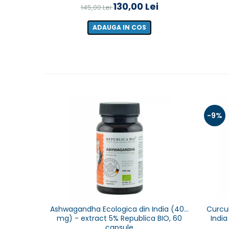
130,00 Lei
145,00 Lei
ADAUGA IN COS
-9%
Ashwagandha Ecologica din India (400
Curcu
mg) - extract 5% Republica BIO, 60
India
capsule