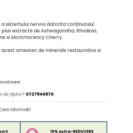
a sistemului nervos datorita conținutului
c plus extracte de Ashwagandha, Rhodiola,
ine si Montmorency Cherry.
acest amestec de minerale restaurative si
lucratoare
e de ajutor?
0727940670
Cere informatii
port
10% extra-REDUCERE