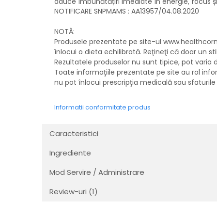
aduce îmbunătățiri imediate în energie, focus și 
NOTIFICARE SNPMAMS : AA13957/04.08.2020
NOTĂ:
Produsele prezentate pe site-ul www.healthcorne
înlocui o dieta echilibrată. Reţineţi că doar un s
Rezultatele produselor nu sunt tipice, pot varia de 
Toate informaţiile prezentate pe site au rol info
nu pot înlocui prescripţia medicală sau sfaturile
Informatii conformitate produs
Caracteristici
Ingrediente
Mod Servire / Administrare
Review-uri
(1)