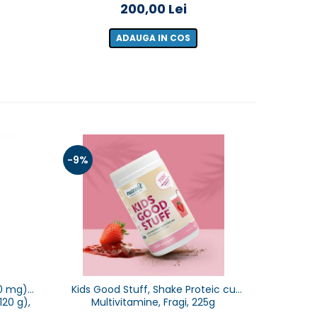
200,00 Lei
25
ADAUGA IN COS
-9%
-9%
00 mg)
Kids Good Stuff, Shake Proteic cu
Kids Go
120 g),
Multivitamine, Fragi, 225g
Multivitam