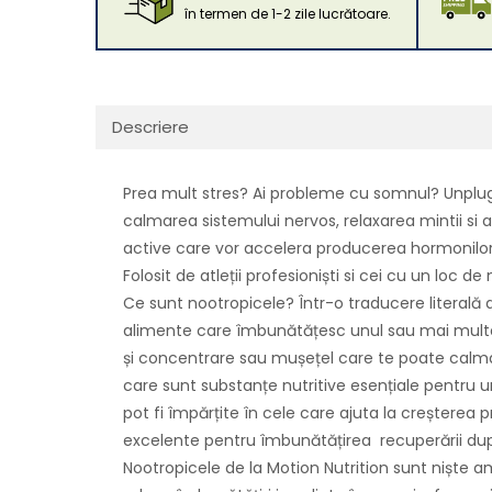
în termen de 1-2 zile lucrătoare.
Descriere
Prea mult stres? Ai probleme cu somnul? Unplug e
calmarea sistemului nervos, relaxarea mintii si 
active care vor accelera producerea hormonilor n
Folosit de atleții profesioniști si cei cu un loc d
Ce sunt nootropicele? Într-o traducere literală
alimente care îmbunătățesc unul sau mai multe 
și concentrare sau mușețel care te poate calma 
care sunt substanțe nutritive esențiale pentru u
pot fi împărțite în cele care ajuta la creșterea 
excelente pentru îmbunătățirea recuperării dup
Nootropicele de la Motion Nutrition sunt niște 