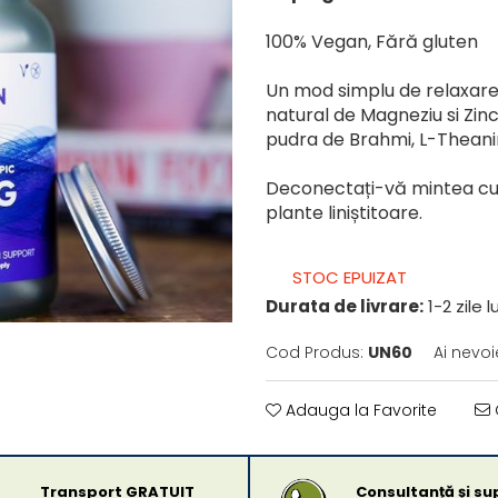
100% Vegan, Fără gluten
Un mod simplu de relaxare 
natural de Magneziu si Zin
pudra de Brahmi, L-Thean
Deconectați-vă mintea cu 
plante liniștitoare.
STOC EPUIZAT
Durata de livrare:
1-2 zile 
Cod Produs:
UN60
Ai nevoi
Adauga la Favorite
Transport GRATUIT
Consultanță și su