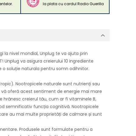
ntelor.
la plata cu cardul Radio Guerilla
 la nivel mondial, Unplug te va ajuta prin
! Unplug va asigura creierului 10 ingrediente
e o soluție naturala pentru somn odihnitor.
opic). Nootropicele naturale sunt nutrienți sau
re vă oferă acest sentiment de energie mai mare
 hrănesc creierul tău, cum ar fi vitaminele B,
od semnificativ funcția cognitivă. Nootropicele
e care au mai multe proprietăți de calmare și sunt
limentare. Produsele sunt formulate pentru a