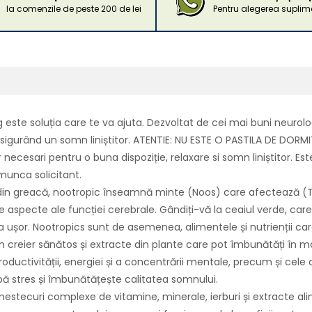
la comenzile de peste 200 de lei
Pentru alegerea suplime
ste soluția care te va ajuta. Dezvoltat de cei mai buni neurologi
asigurând un somn liniștitor. ATENTIE: NU ESTE O PASTILA DE DORMIT
ecesari pentru o buna dispoziție, relaxare si somn liniștitor. Est
e munca solicitant.
 din greacă, nootropic înseamnă minte (Noos) care afectează (Tr
aspecte ale funcției cerebrale. Gândiți-vă la ceaiul verde, ca
ușor. Nootropics sunt de asemenea, alimentele și nutrienții care
n creier sănătos și extracte din plante care pot îmbunătăți în m
productivității, energiei și a concentrării mentale, precum și cel
ă stres și îmbunătățește calitatea somnului.
amestecuri complexe de vitamine, minerale, ierburi și extracte a