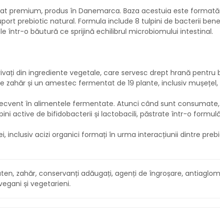
tat premium, produs în Danemarca. Baza acestuia este formată 
port prebiotic natural. Formula include 8 tulpini de bacterii be
e într-o băutură ce sprijină echilibrul microbiomului intestinal.
rivați din ingrediente vegetale, care servesc drept hrană pentru b
 zahăr și un amestec fermentat de 19 plante, inclusiv mușețel, fe
frecvent în alimentele fermentate. Atunci când sunt consumate, e
ni active de bifidobacterii și lactobacili, păstrate într-o formul
i, inclusiv acizi organici formați în urma interacțiunii dintre preb
uten, zahăr, conservanți adăugați, agenți de îngroșare, antiaglo
egani și vegetarieni.