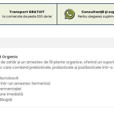
Transport GRATUIT
Consultanță și su
la comenzile de peste 200 de lei
Pentru alegerea suplime
t Organic
e zahăr și un amestec de 19 plante organice, oferind un suport p
 care combină prebioticele, probioticele și postbioticele într-o 
 lactobacili
ici într-un amestec fermentat
 fermentației
țiune imediată
dăugați