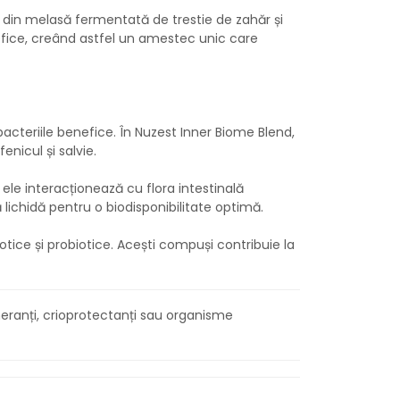
din melasă fermentată de trestie de zahăr și
nefice, creând astfel un amestec unic care
acteriile benefice. În Nuzest Inner Biome Blend,
nicul și salvie.
le interacționează cu flora intestinală
ă lichidă pentru o biodisponibilitate optimă.
iotice și probiotice. Acești compuși contribuie la
meranți, crioprotectanți sau organisme