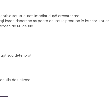
oothie sau suc. Beți imediat după amestecare.
hideți încet, deoarece se poate acumula presiune în interior. Pot a
ermen de 60 de zile.
 rupt sau deteriorat.
e zile de utilizare.