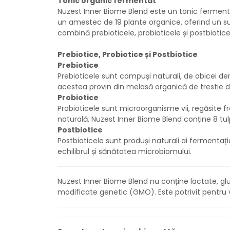
Tonic organic fermentat
Nuzest Inner Biome Blend este un tonic fermen
un amestec de 19 plante organice, oferind un su
combină prebioticele, probioticele și postbioticel
Prebiotice, Probiotice și Postbiotice
Prebiotice
Prebioticele sunt compuși naturali, de obicei de
acestea provin din melasă organică de trestie de
Probiotice
Probioticele sunt microorganisme vii, regăsite 
naturală. Nuzest Inner Biome Blend conține 8 tulpi
Postbiotice
Postbioticele sunt produși naturali ai fermentație
echilibrul și sănătatea microbiomului.
Nuzest Inner Biome Blend nu conține lactate, gl
modificate genetic (GMO). Este potrivit pentru v