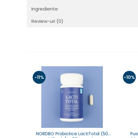
Ingrediente
Review-uri
(0)
-11%
-10%
NORDBO Probiotice LactiTotal (50
Puo