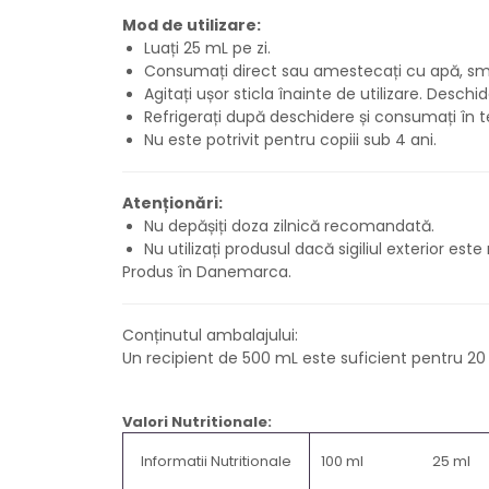
Mod de utilizare:
Luați 25 mL pe zi.
Consumați direct sau amestecați cu apă, sm
Agitați ușor sticla înainte de utilizare. Desc
Refrigerați după deschidere și consumați în t
Nu este potrivit pentru copiii sub 4 ani.
Atenționări:
Nu depășiți doza zilnică recomandată.
Nu utilizați produsul dacă sigiliul exterior este
Produs în Danemarca.
Conținutul ambalajului:
Un recipient de 500 mL este suficient pentru 20 d
Valori Nutritionale:
Informatii Nutritionale
100 ml
25 ml