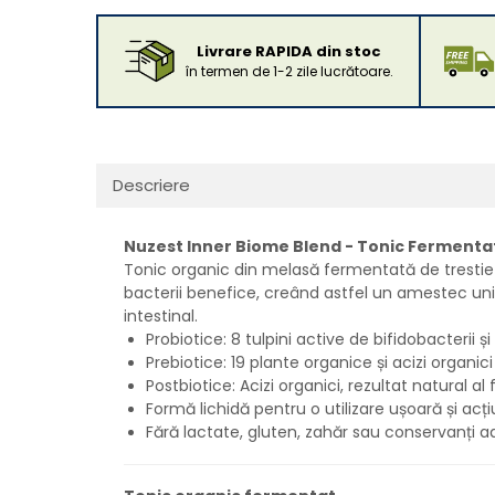
Livrare RAPIDA din stoc
în termen de 1-2 zile lucrătoare.
Descriere
Nuzest Inner Biome Blend - Tonic Fermenta
Tonic organic din melasă fermentată de trestie d
bacterii benefice, creând astfel un amestec unic
intestinal.
Probiotice: 8 tulpini active de bifidobacterii și
Prebiotice: 19 plante organice și acizi organ
Postbiotice: Acizi organici, rezultat natural al
Formă lichidă pentru o utilizare ușoară și ac
Fără lactate, gluten, zahăr sau conservanți a