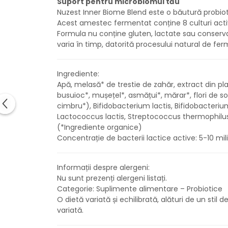
Suport pentru microbiomul tău
Nuzest Inner Biome Blend este o băutură probiotic
Acest amestec fermentat conține 8 culturi active d
Formula nu conține gluten, lactate sau conservan
varia în timp, datorită procesului natural de fer
Ingrediente:
Apă, melasă* de trestie de zahăr, extract din p
busuioc*, mușețel*, asmățui*, mărar*, flori de s
cimbru*), Bifidobacterium lactis, Bifidobacteriu
Lactococcus lactis, Streptococcus thermophilus
(*Ingrediente organice)
Concentrație de bacterii lactice active: 5-10 mi
Informații despre alergeni:
Nu sunt prezenți alergeni listați.
Categorie: Suplimente alimentare – Probiotice
O dietă variată și echilibrată, alături de un sti
variată.