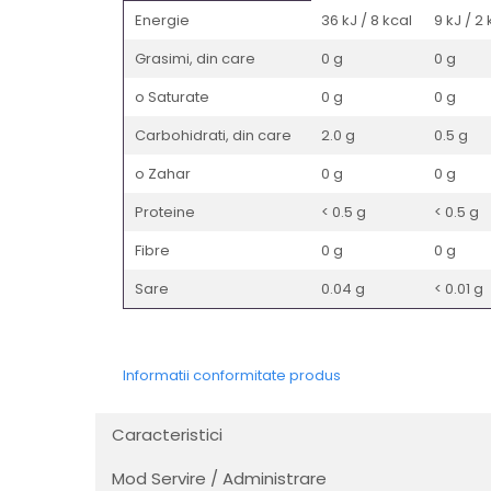
Energie
36 kJ / 8 kcal
9 kJ / 2 
Grasimi, din care
0 g
0 g
o Saturate
0 g
0 g
Carbohidrati, din care
2.0 g
0.5 g
o Zahar
0 g
0 g
Proteine
< 0.5 g
< 0.5 g
Fibre
0 g
0 g
Sare
0.04 g
< 0.01 g
Informatii conformitate produs
Caracteristici
Mod Servire / Administrare