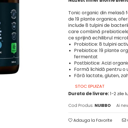
Nuzest Inner Biome Blen
Tonic organic din melasă 
de 19 plante organice, ofe
include 8 tulpini de bacter
care combină prebioticele,
ce sprijină echilibrul micro
Probiotice: 8 tulpini acti
Prebiotice: 19 plante or
fermentat
Postbiotice: Acizi organi
Formă lichidă pentru o u
Fără lactate, gluten, z
STOC EPUIZAT
Durata de livrare:
1-2 zile 
Cod Produs:
NUIBBO
Ai ne
Adauga la Favorite