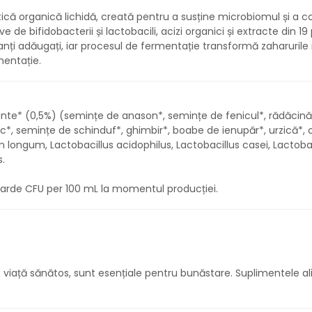
ă organică lichidă, creată pentru a susține microbiomul și a contr
e bifidobacterii și lactobacili, acizi organici și extracte din 19 
ți adăugați, iar procesul de fermentație transformă zaharurile n
mentație.
lante* (0,5%) (semințe de anason*, semințe de fenicul*, rădăcin
oc*, semințe de schinduf*, ghimbir*, boabe de ienupăr*, urzică*, o
m longum, Lactobacillus acidophilus, Lactobacillus casei, Lactobac
.
liarde CFU per 100 mL la momentul producției.
l de viață sănătos, sunt esențiale pentru bunăstare. Suplimentele 