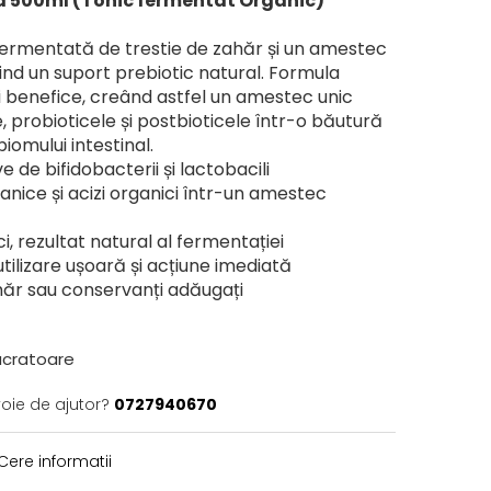
d 500ml (Tonic fermentat Organic)
fermentată de trestie de zahăr și un amestec
rind un suport prebiotic natural. Formula
ii benefice, creând astfel un amestec unic
 probioticele și postbioticele într-o băutură
biomului intestinal.
ve de bifidobacterii și lactobacili
ganice și acizi organici într-un amestec
ci, rezultat natural al fermentației
tilizare ușoară și acțiune imediată
ahăr sau conservanți adăugați
lucratoare
voie de ajutor?
0727940670
Cere informatii