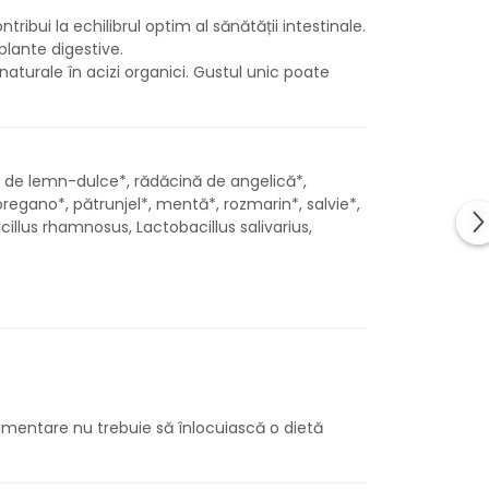
ibui la echilibrul optim al sănătății intestinale.
plante digestive.
aturale în acizi organici. Gustul unic poate
ă de lemn-dulce*, rădăcină de angelică*,
regano*, pătrunjel*, mentă*, rozmarin*, salvie*,
illus rhamnosus, Lactobacillus salivarius,
alimentare nu trebuie să înlocuiască o dietă