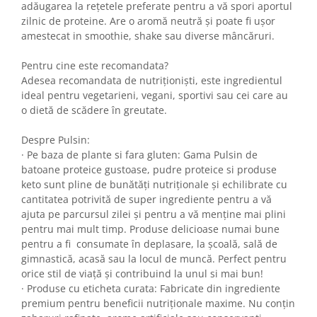
adăugarea la rețetele preferate pentru a vă spori aportul
zilnic de proteine. Are o aromă neutră și poate fi ușor
amestecat in smoothie, shake sau diverse mâncăruri.
Pentru cine este recomandata?
Adesea recomandata de nutriționiști, este ingredientul
ideal pentru vegetarieni, vegani, sportivi sau cei care au
o dietă de scădere în greutate.
Despre Pulsin:
· Pe baza de plante si fara gluten: Gama Pulsin de
batoane proteice gustoase, pudre proteice si produse
keto sunt pline de bunătăți nutriționale și echilibrate cu
cantitatea potrivită de super ingrediente pentru a vă
ajuta pe parcursul zilei și pentru a vă menține mai plini
pentru mai mult timp. Produse delicioase numai bune
pentru a fi consumate în deplasare, la școală, sală de
gimnastică, acasă sau la locul de muncă. Perfect pentru
orice stil de viață și contribuind la unul si mai bun!
· Produse cu eticheta curata: Fabricate din ingrediente
premium pentru beneficii nutriționale maxime. Nu conțin