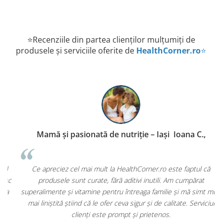
⭐Recenziile din partea clienților mulțumiți de
produsele și serviciile oferite de
HealthCorner.ro
⭐
Mamă și pasionată de nutriție – Iași Ioana C.,
P
Ce apreciez cel mai mult la HealthCorner.ro este faptul că
c
produsele sunt curate, fără aditivi inutili. Am cumpărat
superalimente și vitamine pentru întreaga familie și mă simt mult
mai liniștită știind că le ofer ceva sigur și de calitate. Serviciul
clienți este prompt și prietenos.