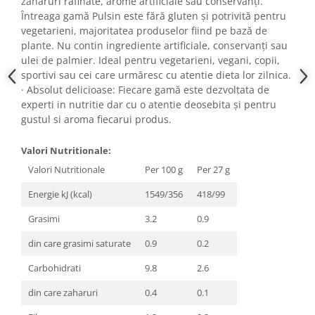
zaharuri rafinate, arome artificiale sau conservanți.
Întreaga gamă Pulsin este fără gluten și potrivită pentru
vegetarieni, majoritatea produselor fiind pe bază de
plante. Nu contin ingrediente artificiale, conservanți sau
ulei de palmier. Ideal pentru vegetarieni, vegani, copii,
sportivi sau cei care urmăresc cu atentie dieta lor zilnica.
· Absolut delicioase: Fiecare gamă este dezvoltata de
experti in nutritie dar cu o atentie deosebita și pentru
gustul si aroma fiecarui produs.
Valori Nutritionale:
Valori Nutritionale
Per 100 g
Per 27 g
Energie kJ (kcal)
1549/356
418/99
Grasimi
3.2
0.9
din care grasimi saturate
0.9
0.2
Carbohidrati
9.8
2.6
din care zaharuri
0.4
0.1