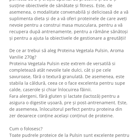
susține obiectivele de sănătate și fitness. Este, de
asemenea, o modalitate convenabilă și delicioasă de a vă
suplimenta dieta și de a vă oferi proteinele de care aveți
nevoie pentru a construi masa musculara, pentru a vă
recupera după antrenamente, pentru a rămâne sănătoși
și pentru a ajuta la obiectivele de gestionare a greutății!
De ce ar trebui să aleg Proteina Vegetala Pulsin, Aroma
Vanilie 270g?
Proteina Vegetala Pulsin este extrem de versatilă si
completează atât nevoile tale dulci, cât și pe cele
savuroase, fără o textură granulată. De asemenea, este
stabila la căldură, ceea ce o face excelenta pentru supe
calde, caserole și chiar înlocuirea făinii.
Fara alergeni, fără gluten și lactate (lactoză) pentru a
asigura o digestie ușoară, pre și post-antrenament. Este,
de asemenea, înlocuitorul perfect pentru proteina din
zer deoarece conține același conținut de proteine.
Cum o folosesc?
Toate pudrele proteice de la Pulsin sunt excelente pentru