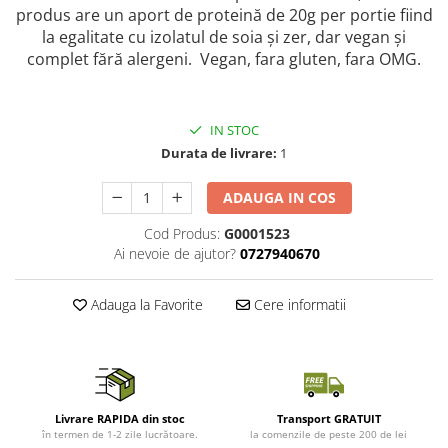
produs are un aport de proteină de 20g per portie fiind
la egalitate cu izolatul de soia și zer, dar vegan și
complet fără alergeni. Vegan, fara gluten, fara OMG.
IN STOC
Durata de livrare:
1
ADAUGA IN COS
Cod Produs:
G0001523
Ai nevoie de ajutor?
0727940670
Adauga la Favorite
Cere informatii
Livrare RAPIDA din stoc
Transport GRATUIT
în termen de 1-2 zile lucrătoare.
la comenzile de peste 200 de lei