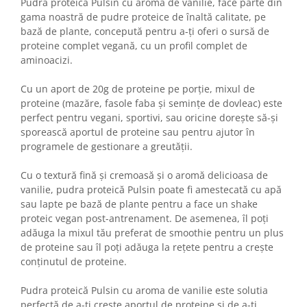
Pudra proteică Pulsin cu aroma de vanilie, face parte din
gama noastră de pudre proteice de înaltă calitate, pe
bază de plante, concepută pentru a-ți oferi o sursă de
proteine complet vegană, cu un profil complet de
aminoacizi.
Cu un aport de 20g de proteine pe porție, mixul de
proteine (mazăre, fasole faba și semințe de dovleac) este
perfect pentru vegani, sportivi, sau oricine dorește să-și
sporească aportul de proteine sau pentru ajutor în
programele de gestionare a greutății.
Cu o textură fină și cremoasă și o aromă delicioasa de
vanilie, pudra proteică Pulsin poate fi amestecată cu apă
sau lapte pe bază de plante pentru a face un shake
proteic vegan post-antrenament. De asemenea, îl poți
adăuga la mixul tău preferat de smoothie pentru un plus
de proteine sau îl poți adăuga la rețete pentru a crește
conținutul de proteine.
Pudra proteică Pulsin cu aroma de vanilie este solutia
perfectă de a-ți crește aportul de proteine și de a-ți