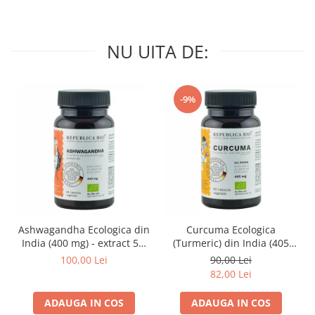
NU UITA DE:
-9%
Ashwagandha Ecologica din
Curcuma Ecologica
India (400 mg) - extract 5%
(Turmeric) din India (405
Republica BIO, 60 capsule
mg) Republica BIO, 60
100,00 Lei
90,00 Lei
capsule
82,00 Lei
ADAUGA IN COS
ADAUGA IN COS