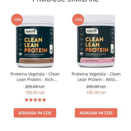
-10%
-10%
Proteina Vegetala - Clean
Proteina Vegetala - Clean
Lean Protein - Rich
Lean Protein - Wild
Chocolate
Strawberry
205,00 Lei
205,00 Lei
185,00 Lei
185,00 Lei
ADAUGA IN COS
ADAUGA IN COS