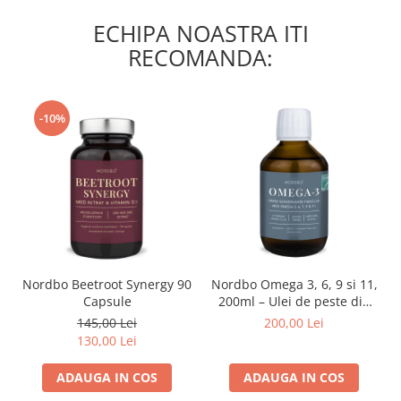
ECHIPA NOASTRA ITI
RECOMANDA:
-10%
Nordbo Beetroot Synergy 90
Nordbo Omega 3, 6, 9 si 11,
Capsule
200ml – Ulei de peste din
pastrav danez (certificat
145,00 Lei
200,00 Lei
ASC)
130,00 Lei
ADAUGA IN COS
ADAUGA IN COS