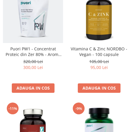
Puori PW1 - Concentrat
Vitamina C & Zinc NORDBO -
Proteic din Zer 80% - Aroma
Vegan - 100 capsule
Vanilie – 900 g
320,00 Lei
105,00 Lei
300,00 Lei
95,00 Lei
ADAUGA IN COS
ADAUGA IN COS
-11%
-9%