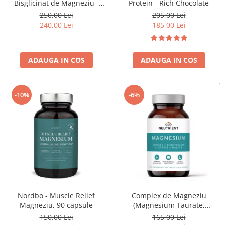
Bisglicinat de Magneziu -
Protein - Rich Chocolate
Vegan - 180 capsule
250,00 Lei
205,00 Lei
240,00 Lei
185,00 Lei
ADAUGA IN COS
ADAUGA IN COS
-10%
-6%
Nordbo - Muscle Relief
Complex de Magneziu
Magneziu, 90 capsule
(Magnesium Taurate,
Bisglycinate, Citrate, Malate,
150,00 Lei
165,00 Lei
Oxide) - 120 capsule