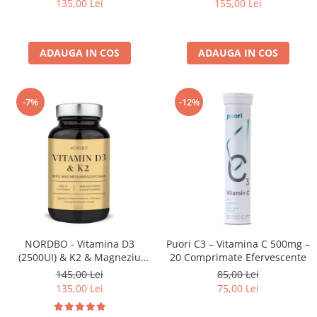
135,00 Lei
155,00 Lei
ADAUGA IN COS
ADAUGA IN COS
-7%
-12%
NORDBO - Vitamina D3
Puori C3 – Vitamina C 500mg –
(2500UI) & K2 & Magneziu
20 Comprimate Efervescente
Bisglicinat - 90 capsule
145,00 Lei
85,00 Lei
135,00 Lei
75,00 Lei