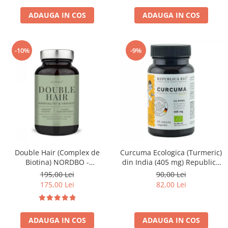
ADAUGA IN COS
ADAUGA IN COS
-10%
-9%
Double Hair (Complex de
Curcuma Ecologica (Turmeric)
Biotina) NORDBO -
din India (405 mg) Republica
Regenerare Par - Vegan - 60
BIO, 60 capsule
195,00 Lei
90,00 Lei
capsule
175,00 Lei
82,00 Lei
ADAUGA IN COS
ADAUGA IN COS