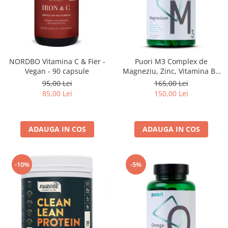
NORDBO Vitamina C & Fier -
Puori M3 Complex de
Vegan - 90 capsule
Magneziu, Zinc, Vitamina B6
si Acid Malic - 120 capsule
95,00 Lei
165,00 Lei
85,00 Lei
150,00 Lei
ADAUGA IN COS
ADAUGA IN COS
-10%
-5%