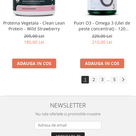
Proteina Vegetala - Clean Lean
Puori O3 - Omega 3 (Ulei de
Protein - Wild Strawberry
peste concentrat) - 120
capsule
205,00 Lei
220,00 Lei
185,00 Lei
210,00 Lei
ADAUGA IN COS
ADAUGA IN COS
1
2
3
5
...
NEWSLETTER
Nu rata ofertele si promotiile noastre