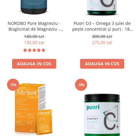
NORDBO Pure Magneziu -
Puori O3 – Omega 3 (ulei de
Bisglicinat de Magneziu -
pește concentrat și pur) - 180
Vegan - 90 capsule
capsule
140,00 Lei
300,00 Lei
130,00 Lei
275,00 Lei
ADAUGA IN COS
ADAUGA IN COS
-5%
-9%