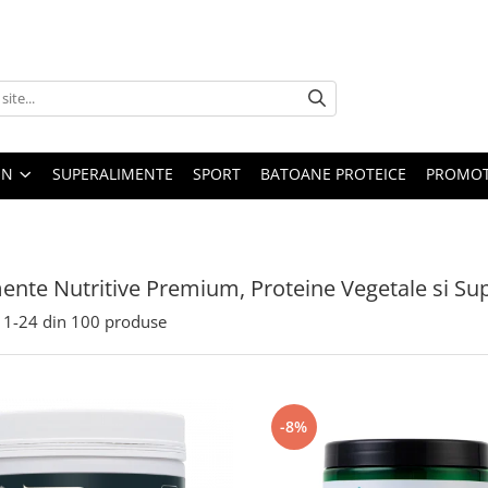
EN
SUPERALIMENTE
SPORT
BATOANE PROTEICE
PROMOT
ente Nutritive Premium, Proteine Vegetale si Su
1-
24
din
100
produse
-8%