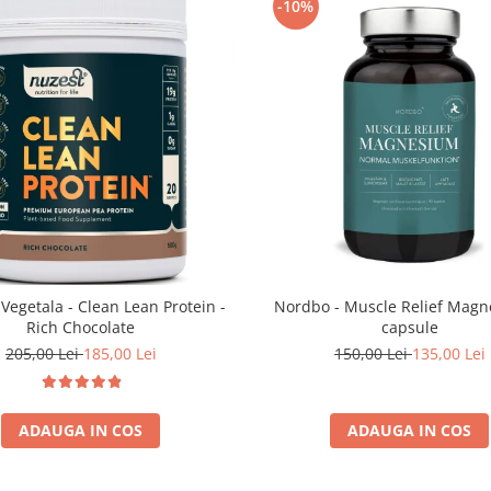
-10%
 Vegetala - Clean Lean Protein -
Nordbo - Muscle Relief Magn
Rich Chocolate
capsule
205,00 Lei
185,00 Lei
150,00 Lei
135,00 Lei
ADAUGA IN COS
ADAUGA IN COS