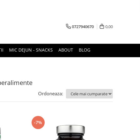
0727940670
0,00
II
MIC DEJUN - SNACKS
ABOUT
BLOG
peralimente
Ordoneaza:
-7%