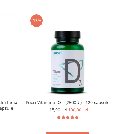
-13%
din India
Puori Vitamina D3 - (2500UI) - 120 capsule
capsule
115,00 Lei
100,00 Lei