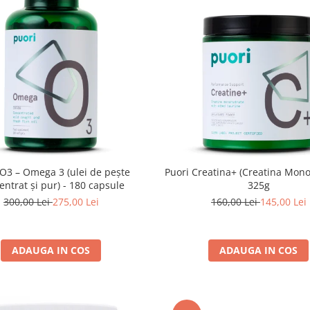
 O3 – Omega 3 (ulei de pește
Puori Creatina+ (Creatina Mono
entrat și pur) - 180 capsule
325g
300,00 Lei
275,00 Lei
160,00 Lei
145,00 Lei
ADAUGA IN COS
ADAUGA IN COS