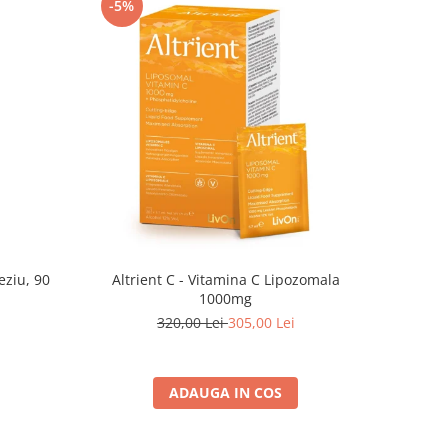
-5%
eziu, 90
Altrient C - Vitamina C Lipozomala
1000mg
320,00 Lei
305,00 Lei
ADAUGA IN COS