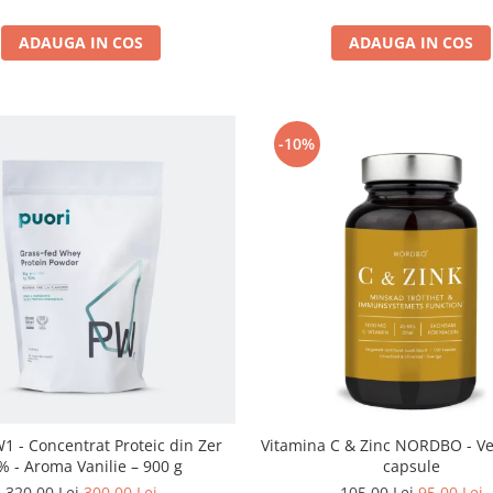
ADAUGA IN COS
ADAUGA IN COS
-10%
1 - Concentrat Proteic din Zer
Vitamina C & Zinc NORDBO - Ve
% - Aroma Vanilie – 900 g
capsule
320,00 Lei
300,00 Lei
105,00 Lei
95,00 Lei