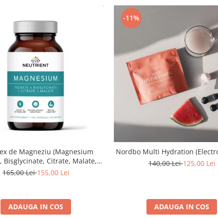
-11%
ex de Magneziu (Magnesium
Nordbo Multi Hydration (Electro
 Bisglycinate, Citrate, Malate,
140,00 Lei
125,00 Lei
Oxide) - 120 capsule
165,00 Lei
155,00 Lei
ADAUGA IN COS
ADAUGA IN COS