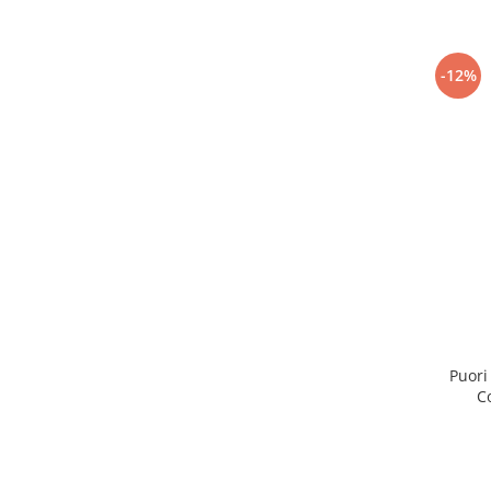
-12%
Puori
C