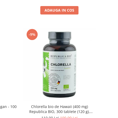
ADAUGA IN COS
-9%
gan - 100
Chlorella bio de Hawaii (400 mg)
Republica BIO, 300 tablete (120 g),
ecologica
110,00 Lei
100,00 Lei