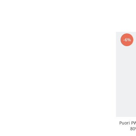
-6%
Puori PW
80