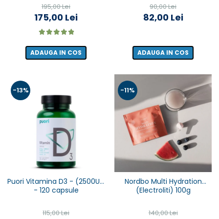
60 capsule
capsule
195,00 Lei
90,00 Lei
175,00 Lei
82,00 Lei
ADAUGA IN COS
ADAUGA IN COS
-13%
-11%
Puori Vitamina D3 - (2500UI)
Nordbo Multi Hydration
- 120 capsule
(Electroliti) 100g
115,00 Lei
140,00 Lei