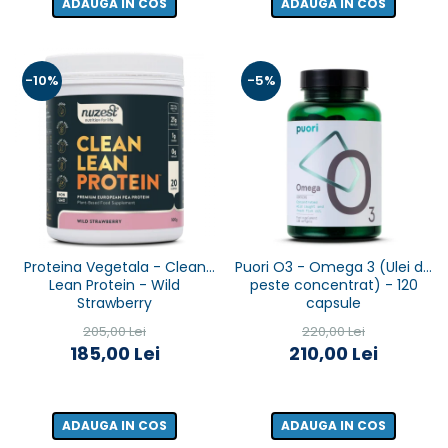
ADAUGA IN COS
ADAUGA IN COS
-10%
-5%
Proteina Vegetala - Clean
Puori O3 - Omega 3 (Ulei de
Lean Protein - Wild
peste concentrat) - 120
Strawberry
capsule
205,00 Lei
220,00 Lei
185,00 Lei
210,00 Lei
ADAUGA IN COS
ADAUGA IN COS