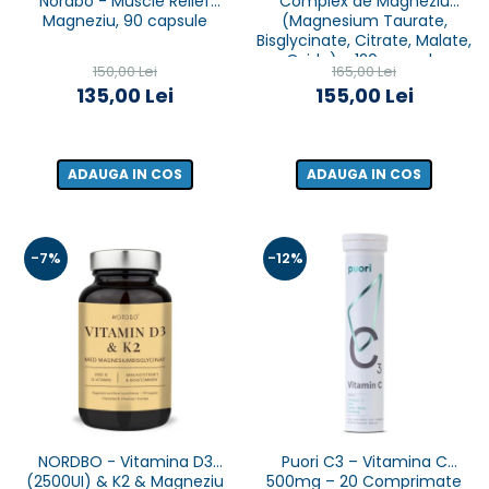
Nordbo - Muscle Relief
Complex de Magneziu
Magneziu, 90 capsule
(Magnesium Taurate,
Bisglycinate, Citrate, Malate,
Oxide) - 120 capsule
150,00 Lei
165,00 Lei
135,00 Lei
155,00 Lei
ADAUGA IN COS
ADAUGA IN COS
-7%
-12%
NORDBO - Vitamina D3
Puori C3 – Vitamina C
(2500UI) & K2 & Magneziu
500mg – 20 Comprimate