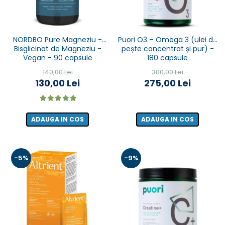
NORDBO Pure Magneziu -
Puori O3 – Omega 3 (ulei de
Bisglicinat de Magneziu -
pește concentrat și pur) -
Vegan - 90 capsule
180 capsule
140,00 Lei
300,00 Lei
130,00 Lei
275,00 Lei
ADAUGA IN COS
ADAUGA IN COS
-5%
-9%