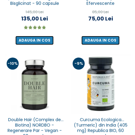
Bisglicinat - 90 capsule
Efervescente
145,00 Lei
85,00 Lei
135,00 Lei
75,00 Lei
ADAUGA IN COS
ADAUGA IN COS
-10%
-9%
Double Hair (Complex de
Curcuma Ecologica
Biotina) NORDBO -
(Turmeric) din India (405
Regenerare Par - Vegan -
mg) Republica BIO, 60