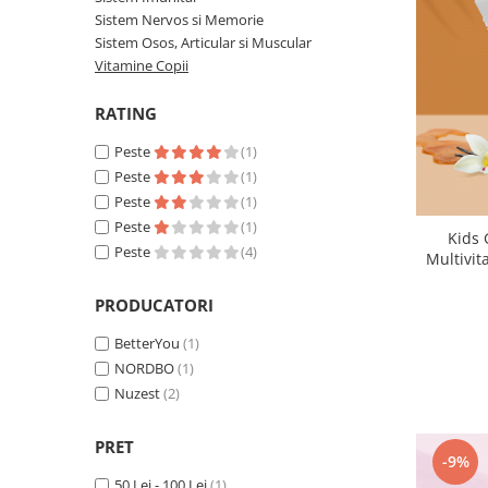
Sistem Nervos si Memorie
Sistem Osos, Articular si Muscular
Vitamine Copii
RATING
Peste
(1)
Peste
(1)
Peste
(1)
Peste
(1)
Kids 
Peste
(4)
Multivit
PRODUCATORI
BetterYou
(1)
NORDBO
(1)
Nuzest
(2)
PRET
-9%
50 Lei - 100 Lei
(1)