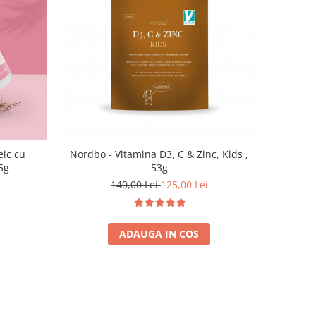
eic cu
Nordbo - Vitamina D3, C & Zinc, Kids ,
5g
53g
140,00 Lei
125,00 Lei
ADAUGA IN COS