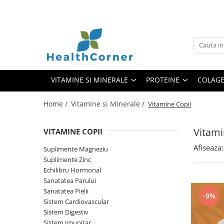
Vitamine si Minerale
Proteine
Colagen
Suplimente Magneziu
Proteine Vegetale
Colagen Marin
Suplimente Zinc
Proteine din Zer
Colagen Bovin
VITAMINE SI MINERALE
PROTEINE
COLAG
Echilibru Hormonal
Colagen Vegetal
Sanatatea Parului
Home /
Vitamine si Minerale /
Vitamine Copii
Sanatatea Pielii
Vitami
Sistem Cardiovascular
VITAMINE COPII
Sistem Digestiv
Afiseaza:
Suplimente Magneziu
Suplimente Zinc
Sistem Imunitar
Echilibru Hormonal
Sistem Nervos si Memorie
Sanatatea Parului
Sanatatea Pielii
Sistem Osos, Articular si Muscular
-9%
Sistem Cardiovascular
Vitamine Copii
Sistem Digestiv
Sistem Imunitar