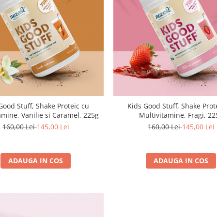
Good Stuff, Shake Proteic cu
Kids Good Stuff, Shake Prot
amine, Vanilie si Caramel, 225g
Multivitamine, Fragi, 22
160,00 Lei
145,00 Lei
160,00 Lei
145,00 Lei
ADAUGA IN COS
ADAUGA IN COS