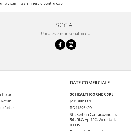
une vitamine si minerale pentru copii
SOCIAL
Urmareste-ne in social media
DATE COMERCIALE
 Plata
SC HEALTHCORNER SRL
e Retur
J2019005081235
de Retur
RO41896430
Str. Serban Cantacuzino nr.
56 , Bl.C, Ap.12C, Voluntari,
ILFOV