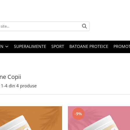
EN
SUPERALIMENTE
SPORT
BATOANE PROTEICE
PROMOT
ne Copii
1-
4
din
4
produse
-9%