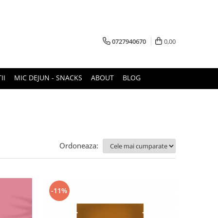
0727940670
0,00
II
MIC DEJUN - SNACKS
ABOUT
BLOG
Ordoneaza:
-11%