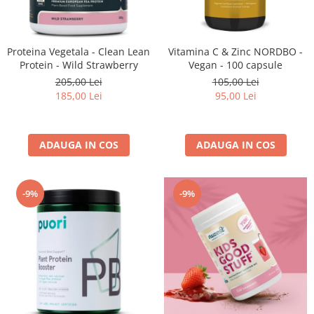
Proteina Vegetala - Clean Lean
Vitamina C & Zinc NORDBO -
Protein - Wild Strawberry
Vegan - 100 capsule
205,00 Lei
105,00 Lei
185,00 Lei
95,00 Lei
ADAUGA IN COS
ADAUGA IN COS
-9%
-9%