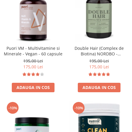
Puori VM - Multivitamine si
Double Hair (Complex de
Minerale - Vegan - 60 capsule
Biotina) NORDBO -
Regenerare Par - Vegan - 60
195,00 Lei
195,00 Lei
capsule
175,00 Lei
175,00 Lei
ADAUGA IN COS
ADAUGA IN COS
-10%
-10%