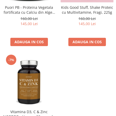
Puori PB - Proteina Vegetala
Kids Good Stuff, Shake Proteic
fortificata cu Calciu din Alge -
cu Multivitamine, Fragi, 225g
317 g
160,00 Lei
160,00 Lei
145,00 Lei
145,00 Lei
ADAUGA IN COS
ADAUGA IN COS
-7%
Vitamina D3, C & Zinc