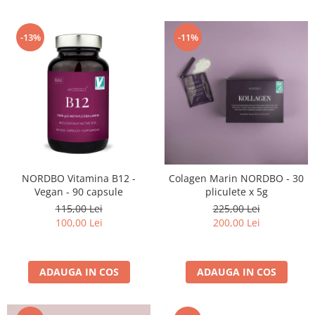
-13%
-11%
NORDBO Vitamina B12 -
Colagen Marin NORDBO - 30
Vegan - 90 capsule
pliculete x 5g
115,00 Lei
225,00 Lei
100,00 Lei
200,00 Lei
ADAUGA IN COS
ADAUGA IN COS