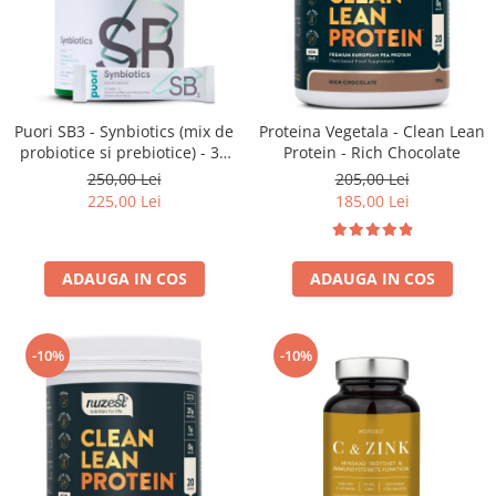
Puori SB3 - Synbiotics (mix de
Proteina Vegetala - Clean Lean
probiotice si prebiotice) - 30
Protein - Rich Chocolate
plicuri
250,00 Lei
205,00 Lei
225,00 Lei
185,00 Lei
ADAUGA IN COS
ADAUGA IN COS
-10%
-10%